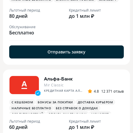
Льготный период
Кредитный лимит
80 дней
до 1 млн ₽
Обслуживание
Бесплатно
Отправить заявку
Альфа-Банк
Mir Classic
КРЕДИТНАЯ КАРТА АЛЬФА-БАНКА
4.8
12 371 отзыв
С КЕШБЭКОМ
БОНУСЫ ЗА ПОКУПКИ
ДОСТАВКА КУРЬЕРОМ
НАЛИЧНЫЕ БЕСПЛАТНО
БЕЗ СПРАВОК О ДОХОДАХ
ДЛЯ ПУТЕШЕСТВИЙ
ОПЛАТА СМАРТФОНОМ
MIRACCEPT
ДЛЯ САМОЗАНЯТЫХ
ПЛАТЕЖНЫЙ СТИКЕР
Льготный период
Кредитный лимит
60 дней
до 1 млн ₽