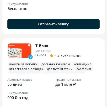
Обслуживание
Бесплатно
Отправить заявку
Т-Банк
Mir Classic
LAMODA
4.3
6 267 отзывов
БОНУСЫ ЗА ПОКУПКИ
ДОСТАВКА КУРЬЕРОМ
КОБРЕНДИНГ
БЕЗ СПРАВОК О ДОХОДАХ
ДЛЯ ПУТЕШЕСТВИЙ
РАССРОЧКА
ОПЛАТА СМАРТФОНОМ
MIRACCEPT
БОНУСЫ НА АЗС
БОНУСЫ В РЕСТОРАНАХ
ПЛАТЕЖНЫЙ СТИКЕР
Льготный период
Кредитный лимит
55 дней
до 1 млн ₽
Обслуживание
990 ₽ в год