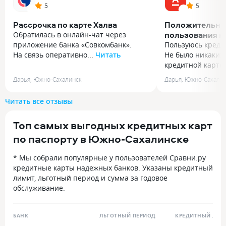
5
5
Рассрочка по карте Халва
Положительны
пользования к
Обратилась в онлайн-чат через
от Альфа Банк
приложение банка «Совкомбанк».
Пользуюсь кредит
На связь оперативно...
Читать
Не было никаких
Обратилась в онлайн-чат через
кредитной картой
приложение банка «Совкомбанк».
Пользуюсь кредит
Дарья
,
Южно-Сахалинск
Дарья
,
Южно-Сахали
На связь оперативно вышел оператор
Не было никаких
Светлана. У меня был вопрос на счет
кредитной карто
Читать все отзывы
даты взноса первого платеже
увеличивают лим
по рассрочке, будет ли платеж
нравится. Всегда
Топ самых выгодных кредитных карт
22 июня или всё же 22 июля,
проблем не ощущ
по результатам рассмотрения,
карта это не зло
по паспорту в Южно-Сахалинске
Светлана оперативно предоставила
помощь в нужный
подробный ответ, что первый платеж
Альфа Банку за в
* Мы собрали популярные у пользователей Сравни.ру
будет с 07.07. По 22.07. В связи с чем,
отказывать в по
кредитные карты надежных банков. Указаны кредитный
мои сомнения развеялись и вопросов
товаров в нужное
лимит, льготный период и сумма за годовое
дополнительно не возникло. В целом
обслуживание.
всегда обращаюсь в онлайн-чат
и получаю ответы на свои вопросы
быстро, что позволяет исключитб
БАНК
ЛЬГОТНЫЙ ПЕРИОД
КРЕДИТНЫЙ ЛИМ