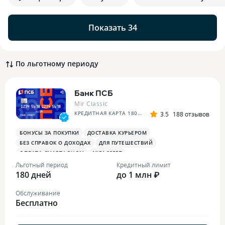
Показать 34
По льготному периоду
Банк ПСБ
Mir Classic
КРЕДИТНАЯ КАРТА 180 ДНЕЙ БЕЗ %
3.5
188 отзывов
БОНУСЫ ЗА ПОКУПКИ
ДОСТАВКА КУРЬЕРОМ
БЕЗ СПРАВОК О ДОХОДАХ
ДЛЯ ПУТЕШЕСТВИЙ
ОПЛАТА СМАРТФОНОМ
MIRACCEPT
БОНУСЫ ЗА МЕДИЦИНСКИЕ УСЛУГИ
Льготный период
Кредитный лимит
180 дней
до 1 млн ₽
Обслуживание
Бесплатно