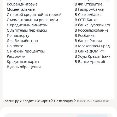
Кобрендинговые
В ФК Открытие
Моментальные
В Газпромбанке
С плохой кредитной историей
В Совкомбанке
С моментальным решением
В ОТП Банке
С кредитным лимитом
В банке Русский Станд
С льготным периодом
В Россельхозбанке
По паспорту
В Росбанке
Для безработных
В банке Россия
По почте
В Московском Кредитн
С низким процентом
В банке ДОМ.РФ
Рассрочки
В Хоум Кредит Банке
Кредитные карты
В Банке Уралсиб
В день обращения
Сравни.ру
Кредитные карты
По паспорту
В Южно-Сахалинске