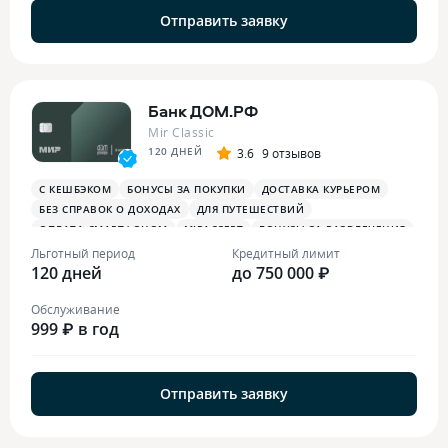
Отправить заявку
Банк ДОМ.РФ
Mir Classic
120 ДНЕЙ
3.6
9 отзывов
С КЕШБЭКОМ
БОНУСЫ ЗА ПОКУПКИ
ДОСТАВКА КУРЬЕРОМ
БЕЗ СПРАВОК О ДОХОДАХ
ДЛЯ ПУТЕШЕСТВИЙ
ОПЛАТА СМАРТФОНОМ
MIRACCEPT
БОНУСЫ ЗА РАЗВЛЕЧЕНИЯ
БОНУСЫ В РЕСТОРАНАХ
Льготный период
Кредитный лимит
120 дней
до 750 000 ₽
Обслуживание
999 ₽ в год
Отправить заявку