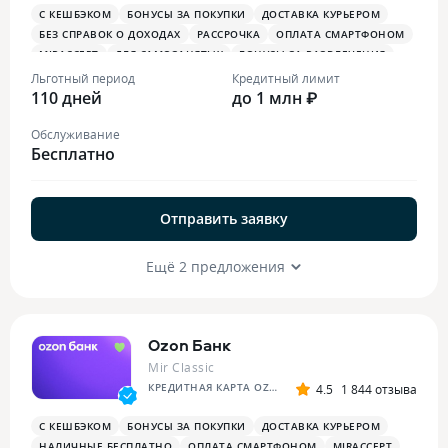
С КЕШБЭКОМ
БОНУСЫ ЗА ПОКУПКИ
ДОСТАВКА КУРЬЕРОМ
БЕЗ СПРАВОК О ДОХОДАХ
РАССРОЧКА
ОПЛАТА СМАРТФОНОМ
MIRACCEPT
ДЛЯ САМОЗАНЯТЫХ
БОНУСЫ ЗА РАЗВЛЕЧЕНИЯ
ПЛАТЕЖНЫЙ СТИКЕР
Льготный период
Кредитный лимит
110 дней
до 1 млн ₽
Обслуживание
Бесплатно
Отправить заявку
Ещё 2 предложения
Ozon Банк
Mir Classic
КРЕДИТНАЯ КАРТА OZON
4.5
1 844 отзыва
С КЕШБЭКОМ
БОНУСЫ ЗА ПОКУПКИ
ДОСТАВКА КУРЬЕРОМ
НАЛИЧНЫЕ БЕСПЛАТНО
ОПЛАТА СМАРТФОНОМ
MIRACCEPT