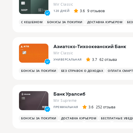
Mir Classic
3.6
9 отзывов
120 ДНЕЙ
С КЕШБЭКОМ
БОНУСЫ ЗА ПОКУПКИ
ДОСТАВКА КУРЬЕРОМ
БЕ
БОНУСЫ ЗА РАЗВЛЕЧЕНИЯ
БОНУСЫ В РЕСТОРАНАХ
Азиатско-Тихоокеанский Банк
Mir Classic
3.7
62 отзыва
УНИВЕРСАЛЬНАЯ
БОНУСЫ ЗА ПОКУПКИ
БЕЗ СПРАВОК О ДОХОДАХ
ОПЛАТА СМАР
Банк Уралсиб
Mir Supreme
3.6
252 отзыва
ПРЕМИАЛЬНАЯ
БОНУСЫ ЗА ПОКУПКИ
ДОСТАВКА КУРЬЕРОМ
БЕСПЛАТНЫЕ УВЕ
ОПЛАТА СМАРТФОНОМ
MIRACCEPT
БИЗНЕС-ЗАЛЫ
БЕСПЛАТНА