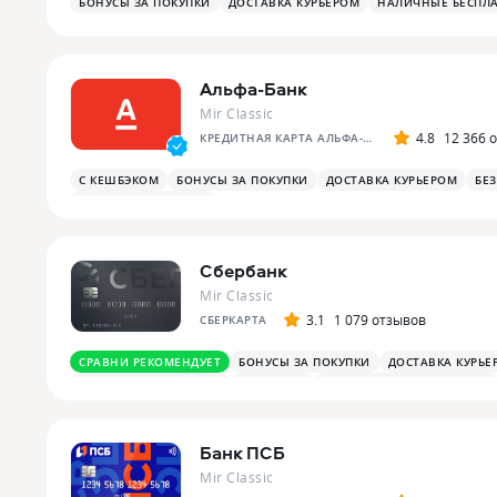
БОНУСЫ ЗА ПОКУПКИ
ДОСТАВКА КУРЬЕРОМ
НАЛИЧНЫЕ БЕСПЛ
Альфа-Банк
Mir Classic
4.8
12 366 
КРЕДИТНАЯ КАРТА АЛЬФА-БАНКА
С КЕШБЭКОМ
БОНУСЫ ЗА ПОКУПКИ
ДОСТАВКА КУРЬЕРОМ
БЕ
ПЛАТЕЖНЫЙ СТИКЕР
Сбербанк
Mir Classic
3.1
1 079 отзывов
СБЕРКАРТА
СРАВНИ РЕКОМЕНДУЕТ
БОНУСЫ ЗА ПОКУПКИ
ДОСТАВКА КУРЬЕ
ОПЛАТА СМАРТФОНОМ
MIRACCEPT
БОНУСЫ В СУПЕРМАРКЕТАХ
Банк ПСБ
Mir Classic