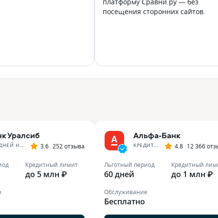
платформу Сравни.ру — без
посещения сторонних сайтов.
нк Уралсиб
Альфа-Банк
120 ДНЕЙ НА МАКСИМУМ
КРЕДИТНАЯ КАРТА АЛЬФА-БАНКА
3.6
252 отзыва
4.8
12 366 от
иод
Кредитный лимит
Льготный период
Кредитный лим
до 5 млн ₽
60 дней
до 1 млн ₽
е
Обслуживание
Бесплатно