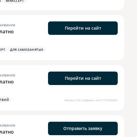
М
MIRACCEPT
живание
Перейти на сайт
латно
EPT
ДЛЯ САМОЗАНЯТЫХ
живание
Перейти на сайт
латно
СТВИЙ
Реклама.
ПАО «Сбербанк»
ИНН 7707083893
.
живание
Отправить заявку
латно