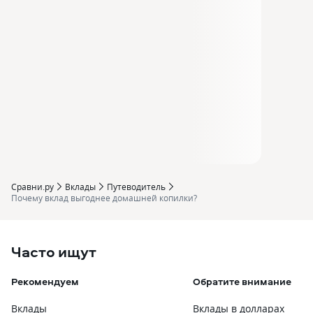
Сравни.ру
Вклады
Путеводитель
Почему вклад выгоднее домашней копилки?
Часто ищут
Рекомендуем
Обратите внимание
Ч
Вклады
Вклады в долларах
К