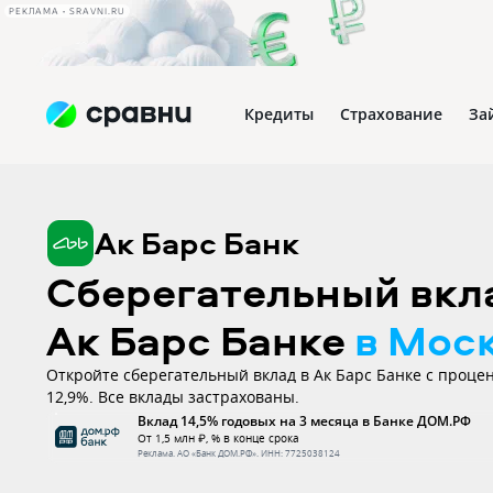
РЕКЛАМА • SRAVNI.RU
Кредиты
Страхование
За
Ак Барс Банк
Сберегательный вкл
Ак Барс Банке
в Мос
Откройте сберегательный вклад в Ак Барс Банке с проце
12,9%. Все вклады застрахованы.
Вклад 14,5% годовых на 3 месяца в Банке ДОМ.РФ
От 1,5 млн ₽, % в конце срока
Реклама.
АО «Банк ДОМ.РФ»
. ИНН:
7725038124