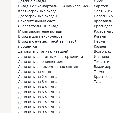
Детские вклады
Омск
Вклады с ежеквартальным начислением
Саратов
Краткосрочные вклады
Челябинск
Долгосрочные вклады
Новосибир
Накопительный счёт
Ярославль
Сберегательный вклад
Краснодар
Мультивалютные вклады
Ростов-на
Вклады для пенсионеров
Рязань
Вклады с ежемесячной выплатой
Пермь
процентов
Казань
Депозиты с капитализацией
Волгоград
Депозиты с льготным расторжением
Иваново
Депозиты с пополнением
Тольятти
Депозиты с возможностью снятия
Владимир
Депозиты на месяц
Тюмень
Депозиты на 2 месяца
Красноярс
Депозиты на 3 месяца
Тула
Депозиты на 4 месяца
Депозиты на 5 месяцев
Депозиты на 6 месяцев
Депозиты на 7 месяцев
Депозиты на 8 месяцев
Депозиты на 9 месяцев