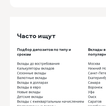
Часто ищут
Подбор депозитов по типу и
Вклады в
срокам
популярн
Вклады до востребования
Москва
Калькуляторы вкладов
Нижний Но
Сезонные вклады
Санкт-Пет
Валютные вклады
Екатеринб
Вклады в долларах
Самара
Вклады в евро
Воронеж
Новые вклады
Уфа
Детские вклады
Омск
Вклады с ежеквартальным начислением
Саратов