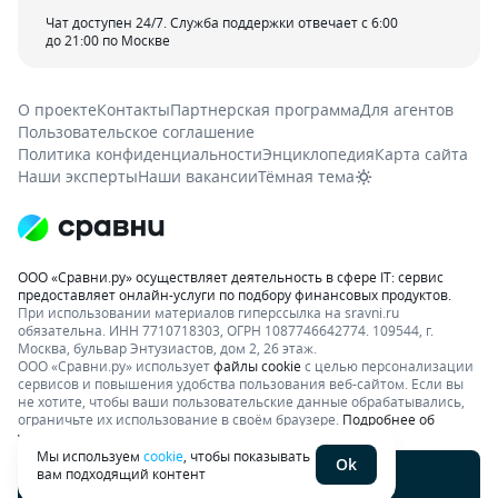
Чат доступен 24/7. Служба поддержки отвечает с 6:00
до 21:00 по Москве
О проекте
Контакты
Партнерская программа
Для агентов
Пользовательское соглашение
Политика конфиденциальности
Энциклопедия
Карта сайта
Наши эксперты
Наши вакансии
Тёмная тема
ООО «Сравни.ру» осуществляет деятельность в сфере IT: сервис
предоставляет онлайн-услуги по подбору финансовых продуктов.
При использовании материалов гиперссылка на sravni.ru
обязательна. ИНН 7710718303, ОГРН 1087746642774. 109544, г.
Москва, бульвар Энтузиастов, дом 2, 26 этаж.
ООО «Сравни.ру» использует
файлы cookie
с целью персонализации
сервисов и повышения удобства пользования веб-сайтом. Если вы
не хотите, чтобы ваши пользовательские данные обрабатывались,
ограничьте их использование в своём браузере.
Подробнее об
условиях.
Раскрытие информации
Мы используем
cookie
, чтобы показывать
Ok
вам подходящий контент
Написать отзыв