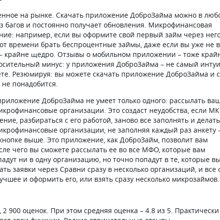
енное на рынке. Скачать приложение ДоброЗайма можно в люб
з багов и постоянно получает обновления. Микрофинансовая
ние: например, если вы оформите свой первый займ через него
от времени брать беспроцентные займы, даже если вы уже не в
 – крайне щедро. Отзывы о мобильном приложении – тоже край
тносительный минус: у приложения ДоброЗайма – не самый инту
ете. Резюмируя: вы можете скачать приложение ДоброЗайма и 
 не понадобится.
приложение ДоброЗайма не умеет только одного: рассылать ва
 микрофинансовые организации. Это создаст неудобства, если М
ение, разбираться с его работой, заново все заполнять и делать
микрофинансовые организации, не заполняя каждый раз анкету 
кнопке выше. Это приложение, как ДоброЗайм, позволит вам
ле чего вы сможете рассылать ее во все МФО, которые вам
адут ни в одну организацию, но точно попадут в те, которые в
дать заявки через Сравни сразу в несколько организаций, и все
чшее и оформить его, или взять сразу несколько микрозаймов.
, 2 900 оценок. При этом средняя оценка – 4.8 из 5. Практически