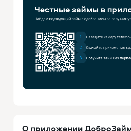
Честные займы в прил
Найдем подходящий займ с одобрением за пару минут
1
Наведите камеру телефон
2
Скачайте приложение ср
3
Получите займ без перпл
О приложении ДоброЗай