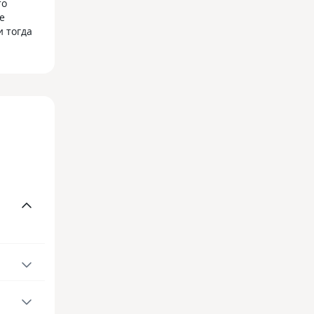
то
е
и тогда