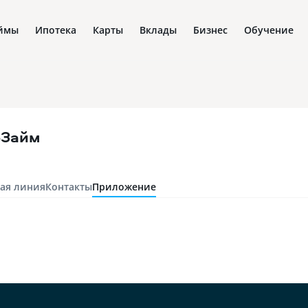
ймы
Ипотека
Карты
Вклады
Бизнес
Обучение
оЗайм
ая линия
Контакты
Приложение