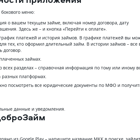
 бокового меню:
ция о вашем текущем займе, включая номер договора, дату
шения. Здесь же – и кнопка «Перейти к оплате».
: график платежей и история займов. В графике платежей вы мо
 для тех, кто оформил длительный займ. В истории займов – все
ь договор.
ыплаченных займах.
Во всех разделах – справочная информация по тому или иному в
 разных платформах.
ожно посмотреть все юридические документы по МФО и получит
альные данные и уведомления.
ДоброЗайм
ямо из Google Play – напишите название МКК в поиске, зайди