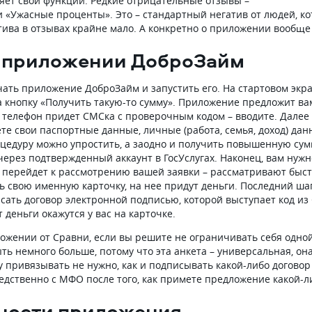
яет свои функции. Редкие отрицательные отзывы –
и «Ужасные проценты». Это – стандартный негатив от людей, к
атива в отзывах крайне мало. А конкретно о приложении вообще
в приложении ДоброЗайм
чать приложение ДоброЗайм и запустить его. На стартовом экр
на кнопку «Получить такую-то сумму». Приложение предложит ва
а телефон придет СМСка с проверочным кодом – вводите. Далее
те свои паспортные данные, личные (работа, семья, доход) дан
оцедуру можно упростить, а заодно и получить повышенную сум
ерез подтвержденный аккаунт в ГосУслугах. Наконец, вам нужн
О перейдет к рассмотрению вашей заявки – рассматривают быст
ь свою именную карточку, на нее придут деньги. Последний шаг
сать договор электронной подписью, которой выступает код из
 деньги окажутся у вас на карточке.
ложении от Сравни, если вы решите не ограничивать себя одно
ь немного больше, потому что эта анкета – универсальная, он
 привязывать не нужно, как и подписывать какой-либо договор 
едственно с МФО после того, как примете предложение какой-л
ности приложения