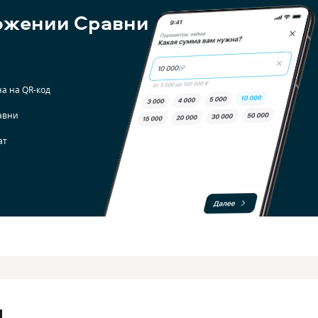
ожении Сравни
а на QR-код
авни
ат
м