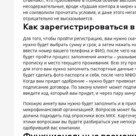
отмечают, что приложение в полном объеме выполн
несодержательные, вроде «Худшая контора в мире» 
не соизволили прочитать условия, и даже этого нег
отрицательно не высказывается.
Как зарегистрироваться 
Для того, чтобы пройти регистрацию, вам нужно ска
нужно будет выбрать сумму и срок, а затем нажать 
ввести номер вашего телефона и ФИО, после чего н
будет пройти процесс заполнения анкеты – указывае
прописку и место текущего проживания. Всю эту пр
для этого вам нужно заполнить паспортные данные ч
будет сделать фото паспорта и себя, после чего МФ
Когда вам придет одобрение – нужно будет привязат
подписание договора. По закону клиент может подпи
введите код, который вам придет, и через пару минут
Похожую анкету вам нужно будет заполнить и в при
микрофинансовой организацией. Вопросов может быт
должна подходить под опросники всех МКК. Карточку
этими вопросами вы будете разбираться уже непоср
одобрившей вас компании.
Функциональные возмож