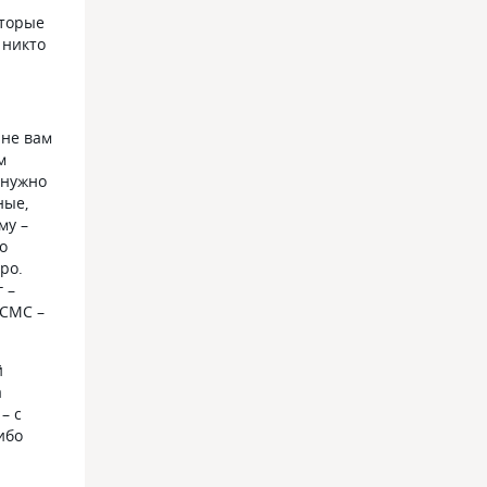
оторые
 никто
ане вам
м
 нужно
ные,
му –
о
ро.
 –
 СМС –
й
а
– с
ибо