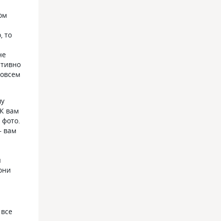
ом
, то
не
итивно
совсем
шу
КК вам
 фото.
– вам
ы
 они
 все