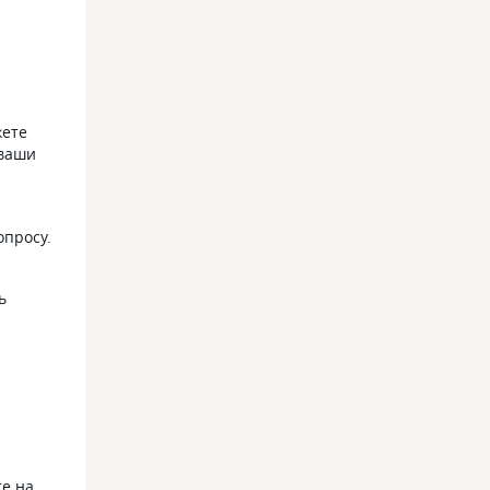
жете
 ваши
опросу.
ь
те на