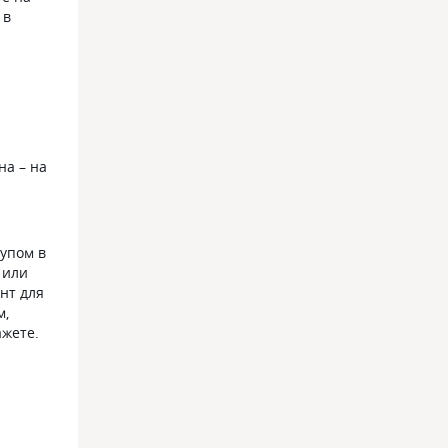
 в
на – на
тупом в
 или
нт для
м,
ажете.