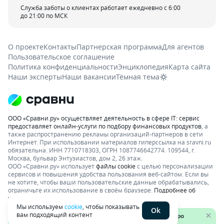
Служба заботы о клиентах работает ежедневно с 6:00
до 21:00 по МСК
О проекте
Контакты
Партнерская программа
Для агентов
Пользовательское соглашение
Политика конфиденциальности
Энциклопедия
Карта сайта
Наши эксперты
Наши вакансии
Тёмная тема
ООО «Сравни.ру» осуществляет деятельность в сфере IT: сервис
предоставляет онлайн-услуги по подбору финансовых продуктов
, а
также распространению рекламы организаций-партнеров в сети
Интернет.
При использовании материалов гиперссылка на sravni.ru
обязательна. ИНН 7710718303, ОГРН 1087746642774. 109544, г.
Москва, бульвар Энтузиастов, дом 2, 26 этаж.
ООО «Сравни.ру» использует
файлы cookie
с целью персонализации
сервисов и повышения удобства пользования веб-сайтом. Если вы
не хотите, чтобы ваши пользовательские данные обрабатывались,
ограничьте их использование в своём браузере.
Подробнее об
условиях.
Раскрытие информации
Мы используем
cookie
, чтобы показывать
Ok
вам подходящий контент