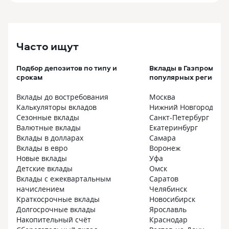
Часто ищут
Подбор депозитов по типу и
Вклады в Газпромбанк
срокам
популярных регионах
Вклады до востребования
Москва
Калькуляторы вкладов
Нижний Новгород
Сезонные вклады
Санкт-Петербург
Валютные вклады
Екатеринбург
Вклады в долларах
Самара
Вклады в евро
Воронеж
Новые вклады
Уфа
Детские вклады
Омск
Вклады с ежеквартальным
Саратов
начислением
Челябинск
Краткосрочные вклады
Новосибирск
Долгосрочные вклады
Ярославль
Накопительный счёт
Краснодар