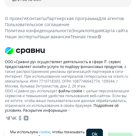
О проекте
Контакты
Партнерская программа
Для агентов
Пользовательское соглашение
Политика конфиденциальности
Энциклопедия
Карта сайта
Наши эксперты
Наши вакансии
Тёмная тема
ООО «Сравни.ру» осуществляет деятельность в сфере IT: сервис
предоставляет онлайн-услуги по подбору финансовых продуктов
, а
также распространению рекламы организаций-партнеров в сети
Интернет.
При использовании материалов гиперссылка на sravni.ru
обязательна. ИНН 7710718303, ОГРН 1087746642774. 109544, г.
Москва, бульвар Энтузиастов, дом 2, 26 этаж.
ООО «Сравни.ру» использует
файлы cookie
с целью персонализации
сервисов и повышения удобства пользования веб-сайтом. Если вы
не хотите, чтобы ваши пользовательские данные обрабатывались,
ограничьте их использование в своём браузере.
Подробнее об
условиях.
Раскрытие информации
Мы используем
cookie
, чтобы показывать
Ok