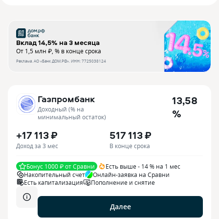
Вклад 14,5% на 3 месяца
От 1,5 млн ₽, % в конце срока
Реклама.
АО «Банк ДОМ.РФ»
. ИНН:
7725038124
Газпромбанк
13,58
Доходный (% на
%
минимальный остаток)
+17 113 ₽
517 113 ₽
Доход за 3 мес
В конце срока
Бонус 1000 ₽ от Сравни
Есть выше - 14 % на 1 мес
Накопительный счет
Онлайн-заявка на Сравни
Есть капитализация
Пополнение и снятие
Далее