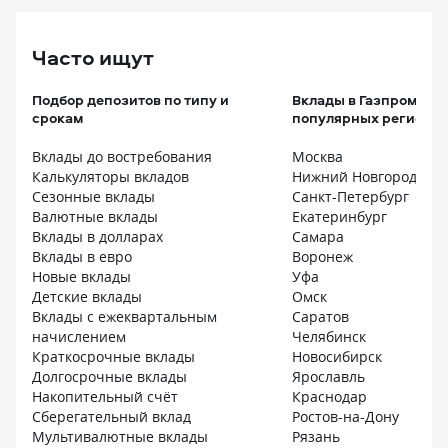
Часто ищут
Подбор депозитов по типу и
Вклады в Газпромбанк
срокам
популярных регионах
Вклады до востребования
Москва
Калькуляторы вкладов
Нижний Новгород
Сезонные вклады
Санкт-Петербург
Валютные вклады
Екатеринбург
Вклады в долларах
Самара
Вклады в евро
Воронеж
Новые вклады
Уфа
Детские вклады
Омск
Вклады с ежеквартальным
Саратов
начислением
Челябинск
Краткосрочные вклады
Новосибирск
Долгосрочные вклады
Ярославль
Накопительный счёт
Краснодар
Сберегательный вклад
Ростов-на-Дону
Мультивалютные вклады
Рязань