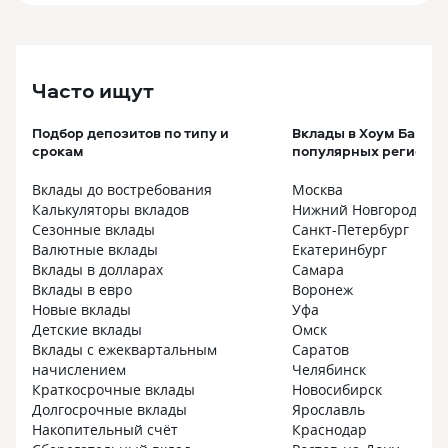
Часто ищут
Подбор депозитов по типу и
Вклады в Хоум Банке 
срокам
популярных регионах
Вклады до востребования
Москва
Калькуляторы вкладов
Нижний Новгород
Сезонные вклады
Санкт-Петербург
Валютные вклады
Екатеринбург
Вклады в долларах
Самара
Вклады в евро
Воронеж
Новые вклады
Уфа
Детские вклады
Омск
Вклады с ежеквартальным
Саратов
начислением
Челябинск
Краткосрочные вклады
Новосибирск
Долгосрочные вклады
Ярославль
Накопительный счёт
Краснодар