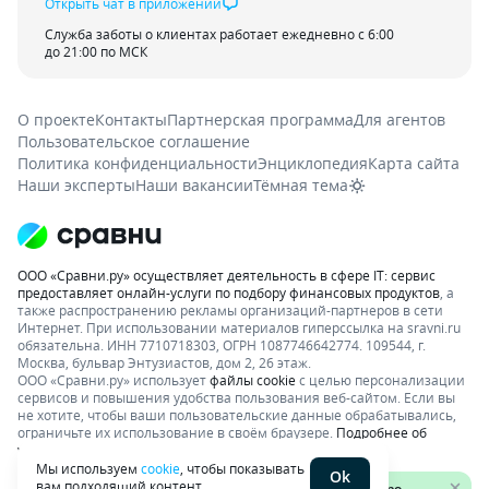
Открыть чат в приложении
Служба заботы о клиентах работает ежедневно с 6:00
до 21:00 по МСК
О проекте
Контакты
Партнерская программа
Для агентов
Пользовательское соглашение
Политика конфиденциальности
Энциклопедия
Карта сайта
Наши эксперты
Наши вакансии
Тёмная тема
ООО «Сравни.ру» осуществляет деятельность в сфере IT: сервис
предоставляет онлайн-услуги по подбору финансовых продуктов
, а
также распространению рекламы организаций-партнеров в сети
Интернет.
При использовании материалов гиперссылка на sravni.ru
обязательна. ИНН 7710718303, ОГРН 1087746642774. 109544, г.
Москва, бульвар Энтузиастов, дом 2, 26 этаж.
ООО «Сравни.ру» использует
файлы cookie
с целью персонализации
сервисов и повышения удобства пользования веб-сайтом. Если вы
не хотите, чтобы ваши пользовательские данные обрабатывались,
ограничьте их использование в своём браузере.
Подробнее об
условиях.
Раскрытие информации
Мы используем
cookie
, чтобы показывать
Ok
вам подходящий контент