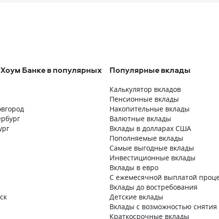
 Хоум Банке в популярных
Популярные вклады
Калькулятор вкладов
Пенсионные вклады
вгород
Накопительные вклады
ербург
Валютные вклады
ург
Вклады в долларах США
Пополняемые вклады
Самые выгодные вклады
Инвестиционные вклады
Вклады в евро
С ежемесячной выплатой проц
Вклады до востребования
ск
Детские вклады
Вклады с возможностью снятия
Краткосрочные вклады