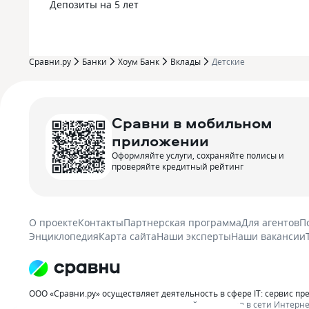
Депозиты на 5 лет
Сравни.ру
Банки
Хоум Банк
Вклады
Детские
Сравни в мобильном
приложении
Оформляйте услуги, сохраняйте полисы и
проверяйте кредитный рейтинг
О проекте
Контакты
Партнерская программа
Для агентов
П
Энциклопедия
Карта сайта
Наши эксперты
Наши вакансии
ООО «Сравни.ру» осуществляет деятельность в сфере IT: сервис пр
распространению рекламы организаций-партнеров в сети Интерне