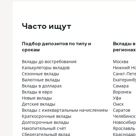
Часто ищут
Подбор депозитов по типу и
Вклады в
срокам
регионах
Вклады до востребования
Москва
Калькуляторы вкладов
Нижний Но
Сезонные вклады
Санкт-Пет
Валютные вклады
Екатеринб
Вклады в долларах
Самара
Вклады в евро
Воронеж
Новые вклады
Уфа
Детские вклады
Омск
Вклады с ежеквартальным начислением
Саратов
Краткосрочные вклады
Челябинск
Долгосрочные вклады
Новосибир
Накопительный счёт
Ярославль
Сберегательный вклад
Краснодар