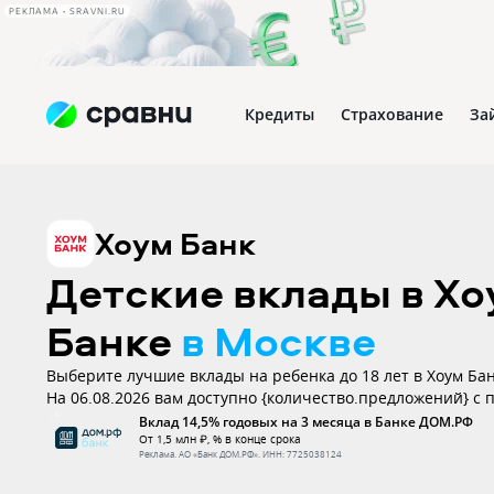
РЕКЛАМА • SRAVNI.RU
Кредиты
Страхование
За
Хоум Банк
Детские вклады в Х
Банке
в Москве
Выберите лучшие вклады на ребенка до 18 лет в Хоум Банк
На 06.08.2026 вам доступно {количество.предложений} с
ставкой до 0%. Все вклады застрахованы.
Вклад 14,5% годовых на 3 месяца в Банке ДОМ.РФ
От 1,5 млн ₽, % в конце срока
Реклама.
АО «Банк ДОМ.РФ»
. ИНН:
7725038124