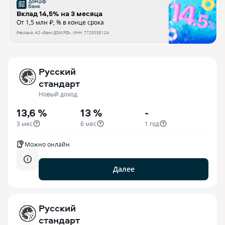
Вклад 14,5% на 3 месяца
От 1,5 млн ₽, % в конце срока
Реклама.
АО «Банк ДОМ.РФ»
. ИНН:
7725038124
Русский
стандарт
Новый доход
13,6 %
13 %
-
3 мес
6 мес
1 год
Можно онлайн
Далее
Русский
стандарт