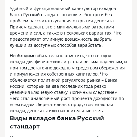
двух своих дочек! Предупредили ,что
Грамотный, так
карта для вкладчиков бесплатна! А
своего дела, все
Удобный и функциональный калькулятор вкладов
вклады везде выдаются на второй
аккуратен. С-ин 
банка Русский стандарт позволяет быстро и без
день! Я знаю на своём опыте! Так,что
профессиональн
проблем рассчитать условия открытия депозита.
ничего страшного в этом нет. Причём
обязанности и в
Причем сделать это с минимальными затратами
при открытии вклада об этом
положительные 
времени и сил, а также в нескольких вариантах. Что
предупреждают!
четко и быстро.
предоставляет отличную возможность выбрать
любимым. Совет
лучший из доступных способов заработать.
посетить офис н
Необходимо обязательно отметить, что сегодня
сомневаюсь, что
вклады для физических лиц стали весьма надежным, и
меня станет та
при том достаточно доходным средством сбережения
Руководству бан
и приумножения собственных капиталов. Что
отметить замеч
объясняется политикой регулятора рынка – Банка
С-на В.В. ​ ​ С ув
России, который за два последних года резко
Юрьевна ​ ​ ​ ​ ​ ​ ​ ​ ​ ​ ​
увеличил ключевую ставку. Логичным следствием
чего стал аналогичный рост процента доходности по
всем видам сберегательных продуктов, включая
вклады, депозиты или накопительные счета.
Виды вкладов банка Русский
стандарт