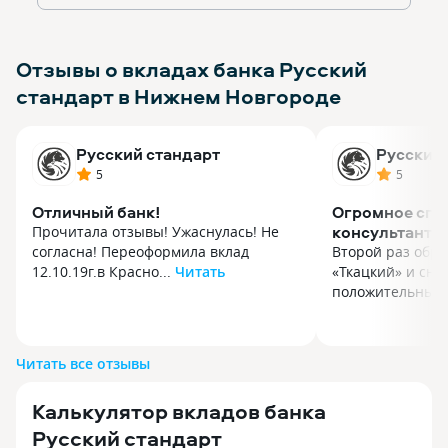
Отзывы о вкладах банка Русский
стандарт в Нижнем Новгороде
Русский стандарт
Русский 
5
5
Отличный банк!
Огромное спа
консультанту 
Прочитала отзывы! Ужаснулась! Не
ну ВВ.
согласна! Переоформила вклад
Второй раз обр
12.10.19г.в Красно...
Читать
«Ткацкий» и сно
Прочитала отзывы! Ужаснулась! Не
положительные 
согласна! Переоформила вклад
Второй раз обр
12.10.19г.в Краснодаре на улице
«Ткацкий» и сно
Старокубанской. Очереди не бывает!
положительные 
Читать все отзывы
Хожу туда с удовольствием ! Персонал
качественное об
отзывчивый! Если видят сидящих
заслуга замечат
Калькулятор вкладов банка
трёх человек ,вызывают сотрудника !
отделения. В от
Всем советую! Открыла вклады на
хотелось бы выд
Русский стандарт