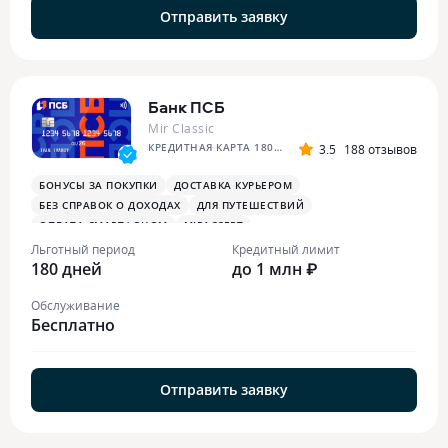
Отправить заявку
Банк ПСБ
Mir Classic
КРЕДИТНАЯ КАРТА 180 ДНЕЙ БЕЗ %
3.5
188 отзывов
БОНУСЫ ЗА ПОКУПКИ
ДОСТАВКА КУРЬЕРОМ
БЕЗ СПРАВОК О ДОХОДАХ
ДЛЯ ПУТЕШЕСТВИЙ
ОПЛАТА СМАРТФОНОМ
MIRACCEPT
БОНУСЫ ЗА МЕДИЦИНСКИЕ УСЛУГИ
Льготный период
Кредитный лимит
180 дней
до 1 млн ₽
Обслуживание
Бесплатно
Отправить заявку