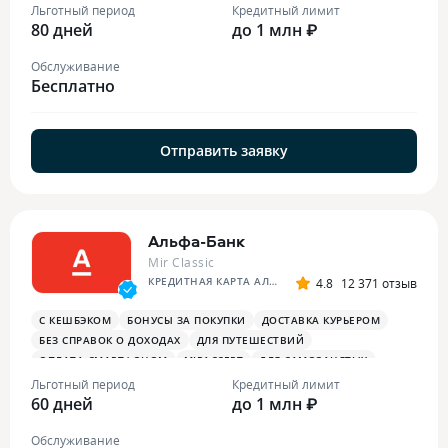
Льготный период
Кредитный лимит
80 дней
до 1 млн ₽
Обслуживание
Бесплатно
Отправить заявку
Альфа-Банк
Mir Classic
КРЕДИТНАЯ КАРТА АЛЬФА-БАНКА
4.8
12 371 отзыв
С КЕШБЭКОМ
БОНУСЫ ЗА ПОКУПКИ
ДОСТАВКА КУРЬЕРОМ
БЕЗ СПРАВОК О ДОХОДАХ
ДЛЯ ПУТЕШЕСТВИЙ
ОПЛАТА СМАРТФОНОМ
MIRACCEPT
ДЛЯ САМОЗАНЯТЫХ
ПЛАТЕЖНЫЙ СТИКЕР
Льготный период
Кредитный лимит
60 дней
до 1 млн ₽
Обслуживание