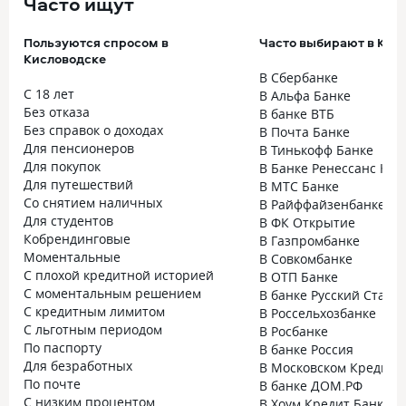
Часто ищут
Пользуются спросом в
Часто выбирают в Кис
Кисловодске
В Сбербанке
С 18 лет
В Альфа Банке
Без отказа
В банке ВТБ
Без справок о доходах
В Почта Банке
Для пенсионеров
В Тинькофф Банке
Для покупок
В Банке Ренессанс Кре
Для путешествий
В МТС Банке
Со снятием наличных
В Райффайзенбанке
Для студентов
В ФК Открытие
Кобрендинговые
В Газпромбанке
Моментальные
В Совкомбанке
С плохой кредитной историей
В ОТП Банке
С моментальным решением
В банке Русский Станд
С кредитным лимитом
В Россельхозбанке
С льготным периодом
В Росбанке
По паспорту
В банке Россия
Для безработных
В Московском Кредитн
По почте
В банке ДОМ.РФ
С низким процентом
В Хоум Кредит Банке