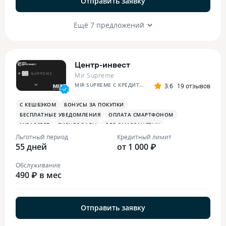
Отправить заявку
Ещё 7 предложений
Центр-инвест
Mir Supreme
MIR SUPREME С КРЕДИТНЫМ ЛИМИТОМ
3.6
19 отзывов
С КЕШБЭКОМ
БОНУСЫ ЗА ПОКУПКИ
БЕСПЛАТНЫЕ УВЕДОМЛЕНИЯ
ОПЛАТА СМАРТФОНОМ
MIRACCEPT
БИЗНЕС-ЗАЛЫ
ДЛЯ САМОЗАНЯТЫХ
ПЛАТЕЖНЫЙ СТИКЕР
Льготный период
Кредитный лимит
55 дней
от 1 000 ₽
Обслуживание
490 ₽ в мес
Отправить заявку