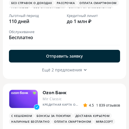
БЕЗ СПРАВОК О ДОХОДАХ
РАССРОЧКА
ОПЛАТА СМАРТФОНОМ
MIRACCEPT
ДЛЯ САМОЗАНЯТЫХ
БОНУСЫ ЗА РАЗВЛЕЧЕНИЯ
ПЛАТЕЖНЫЙ СТИКЕР
Льготный период
Кредитный лимит
110 дней
до 1 млн ₽
Обслуживание
Бесплатно
Отправить заявку
Ещё 2 предложения
Ozon Банк
Mir Classic
КРЕДИТНАЯ КАРТА OZON
4.5
1 839 отзывов
С КЕШБЭКОМ
БОНУСЫ ЗА ПОКУПКИ
ДОСТАВКА КУРЬЕРОМ
НАЛИЧНЫЕ БЕСПЛАТНО
ОПЛАТА СМАРТФОНОМ
MIRACCEPT