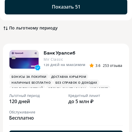
Показать 51
По льготному периоду
Банк Уралсиб
Mir Classic
120 ДНЕЙ НА МАКСИМУМ
3.6
253 отзыва
БОНУСЫ ЗА ПОКУПКИ
ДОСТАВКА КУРЬЕРОМ
НАЛИЧНЫЕ БЕСПЛАТНО
БЕЗ СПРАВОК О ДОХОДАХ
ДЛЯ ПУТЕШЕСТВИЙ
ОПЛАТА СМАРТФОНОМ
MIRACCEPT
Льготный период
Кредитный лимит
120 дней
до 5 млн ₽
Обслуживание
Бесплатно