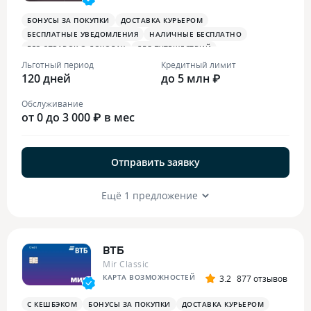
БОНУСЫ ЗА ПОКУПКИ
ДОСТАВКА КУРЬЕРОМ
БЕСПЛАТНЫЕ УВЕДОМЛЕНИЯ
НАЛИЧНЫЕ БЕСПЛАТНО
БЕЗ СПРАВОК О ДОХОДАХ
ДЛЯ ПУТЕШЕСТВИЙ
ОПЛАТА СМАРТФОНОМ
MIRACCEPT
БИЗНЕС-ЗАЛЫ
Льготный период
Кредитный лимит
120 дней
БЕСПЛАТНАЯ ТУРИСТИЧЕСКАЯ СТРАХОВКА
до 5 млн ₽
Обслуживание
от 0 до 3 000 ₽ в мес
Отправить заявку
Ещё 1 предложение
ВТБ
Mir Classic
КАРТА ВОЗМОЖНОСТЕЙ
3.2
877 отзывов
С КЕШБЭКОМ
БОНУСЫ ЗА ПОКУПКИ
ДОСТАВКА КУРЬЕРОМ