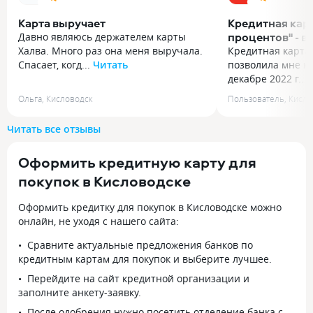
Карта выручает
Кредитная карт
процентов" - 
Давно являюсь держателем карты
удобство, чес
Халва. Много раз она меня выручала.
Кредитная карта 
Спасает, когд...
Читать
позволила мне ку
Давно являюсь держателем карты
декабре 2022 г....
Халва. Много раз она меня выручала.
Кредитная карта 
Ольга
,
Кисловодск
Пользователь
,
Кисло
Спасает, когда что-то нужно купить
позволила мне ку
здесь и сейчас. Покупку нужно
декабре 2022 г. И
Читать все отзывы
сделать у партнера банка и тогда она
месяцев закрыть 
будет в рассрочку. Переплаты
карту " Год без 
Оформить кредитную карту для
и процентов нет — это главный плюс
кредитным проду
этой карты!
Обязательно вос
покупок в Кисловодске
картой ещё раз.
Оформить кредитку для покупок в Кисловодске можно
онлайн, не уходя с нашего сайта:
Сравните актуальные предложения банков по
кредитным картам для покупок и выберите лучшее.
Перейдите на сайт кредитной организации и
заполните анкету-заявку.
После одобрения нужно посетить отделение банка с