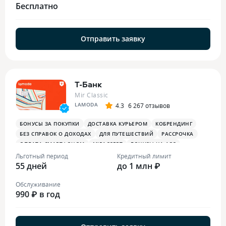
Бесплатно
Отправить заявку
Т-Банк
Mir Classic
LAMODA
4.3
6 267 отзывов
БОНУСЫ ЗА ПОКУПКИ
ДОСТАВКА КУРЬЕРОМ
КОБРЕНДИНГ
БЕЗ СПРАВОК О ДОХОДАХ
ДЛЯ ПУТЕШЕСТВИЙ
РАССРОЧКА
ОПЛАТА СМАРТФОНОМ
MIRACCEPT
БОНУСЫ НА АЗС
БОНУСЫ В РЕСТОРАНАХ
ПЛАТЕЖНЫЙ СТИКЕР
Льготный период
Кредитный лимит
55 дней
до 1 млн ₽
Обслуживание
990 ₽ в год