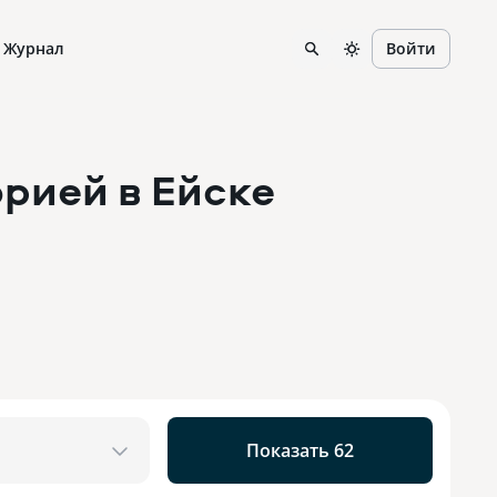
Журнал
Войти
орией
в Ейске
Показать 62