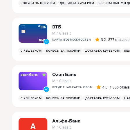
БОНУСЫ ЗА ПОКУПКИ
ДОСТАВКА КУРЬЕРОМ
БЕСПЛАТНЫЕ УВЕ
ОПЛАТА СМАРТФОНОМ
MIRACCEPT
БИЗНЕС-ЗАЛЫ
БЕСПЛАТНА
ВТБ
Mir Classic
3.2
877 отзывов
КАРТА ВОЗМОЖНОСТЕЙ
С КЕШБЭКОМ
БОНУСЫ ЗА ПОКУПКИ
ДОСТАВКА КУРЬЕРОМ
БЕ
БОНУСЫ ЗА РАЗВЛЕЧЕНИЯ
ПЛАТЕЖНЫЙ СТИКЕР
Ozon Банк
Mir Classic
4.5
1 836 отзы
КРЕДИТНАЯ КАРТА OZON
С КЕШБЭКОМ
БОНУСЫ ЗА ПОКУПКИ
ДОСТАВКА КУРЬЕРОМ
НА
Альфа-Банк
Mir Classic