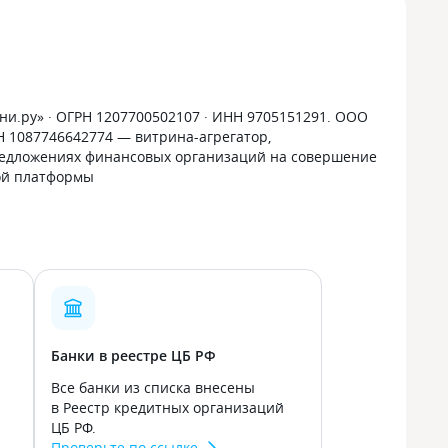
и.ру» · ОГРН 1207700502107 · ИНН 9705151291. ООО
РН 1087746642774 — витрина-агрегатор,
дложениях финансовых организаций на совершение
ой платформы
Банки в реестре ЦБ РФ
Все банки из списка внесены
в Реестр кредитных организаций
ЦБ РФ.
Проверьте по ссылке