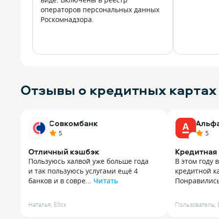
операторов персональных данных
Роскомнадзора.
Отзывы о кредитных картах 
Совкомбанк
Альф
5
5
Отличный кэшбэк
Кредитная 
Пользуюсь халвой уже больше года
В этом году 
и так пользуюсь услугами ещё 4
кредитной ка
банков и в совре...
Читать
Понравились 
Пользуюсь халвой уже больше года
В этом году 
и так пользуюсь услугами ещё 4
кредитной ка
Наталья
,
Ейск
Пользователь
,
банков и в современном мире
Понравились