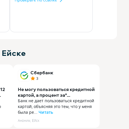
 Ейске
Сбербанк
3
12
Не могу пользоваться кредитной
картой, а процент за"
Пользование" начислялся!
Банк не дает пользоваться кредитной
ю
картой, объясняя это тем, что у меня
была ре...
Читать
Банк не дает пользоваться кредитной
Аноним
,
Ейск
ю
картой, объясняя это тем, что у меня