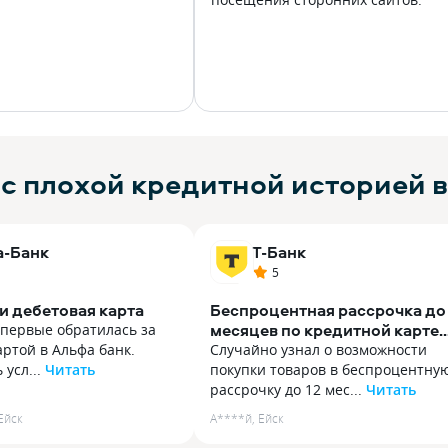
с плохой кредитной историей в
а-Банк
Т-Банк
5
и дебетовая карта
Беспроцентная рассрочка до 
месяцев по кредитной карте
впервые обратилась за
Тинькофф Платинум
ртой в Альфа банк.
Случайно узнал о возможности
усл...
Читать
покупки товаров в беспроцентну
впервые обратилась за
рассрочку до 12 мес...
Читать
ртой в Альфа банк.
Случайно узнал о возможности
Ейск
А****й
,
Ейск
 условия по кредитной
покупки товаров в беспроцентну