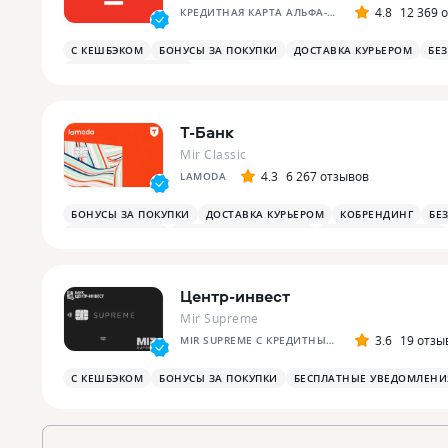
4.8
12 369 
КРЕДИТНАЯ КАРТА АЛЬФА-БАНКА
С КЕШБЭКОМ
БОНУСЫ ЗА ПОКУПКИ
ДОСТАВКА КУРЬЕРОМ
БЕ
ПЛАТЕЖНЫЙ СТИКЕР
Т-Банк
Mir Classic
4.3
6 267 отзывов
LAMODA
БОНУСЫ ЗА ПОКУПКИ
ДОСТАВКА КУРЬЕРОМ
КОБРЕНДИНГ
БЕ
БОНУСЫ НА АЗС
БОНУСЫ В РЕСТОРАНАХ
ПЛАТЕЖНЫЙ СТИКЕР
Центр-инвест
Mir Supreme
3.6
19 отзы
MIR SUPREME С КРЕДИТНЫМ ЛИМИТОМ
С КЕШБЭКОМ
БОНУСЫ ЗА ПОКУПКИ
БЕСПЛАТНЫЕ УВЕДОМЛЕНИ