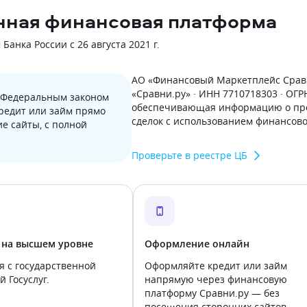
нная финансовая платформа
анка России с 26 августа 2021 г.
АО «Финансовый Маркетплейс Сравн
«Сравни.ру» · ИНН 7710718303 · ОГ
с Федеральным законом
обеспечивающая информацию о пре
кредит или займ прямо
сделок с использованием финансов
е сайты, с полной
Проверьте в реестре ЦБ
 на высшем уровне
Оформление онлайн
я с государственной
Оформляйте кредит или займ
 Госуслуг.
напрямую через финансовую
платформу Сравни.ру — без
посещения сторонних сайтов.