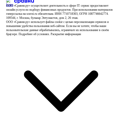
ООО «Сравни.ру» осуществляет деятельность в сфере IT: сервис предоставляет
онлайн-услуги по подбору финансовых продуктов.
При использовании материалов
гиперссылка на sravni.ru обязательна. ИНН 7710718303, ОГРН 1087746642774.
109544, г. Москва, бульвар Энтузиастов, дом 2, 26 этаж.
ООО «Сравни.ру» использует
файлы cookie
с целью персонализации сервисов и
повышения удобства пользования веб-сайтом. Если вы не хотите, чтобы ваши
пользовательские данные обрабатывались, ограничьте их использование в своём
браузере.
Подробнее об условиях.
Раскрытие информации