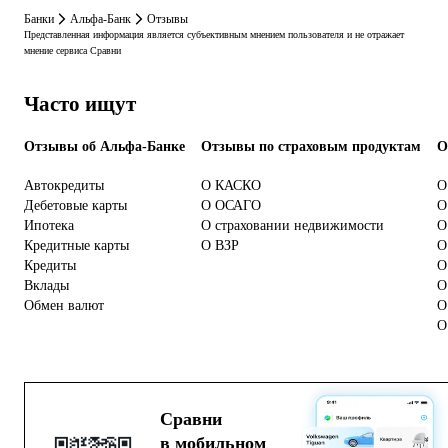
Банки
Альфа-Банк
Отзывы
Представленная информация является субъективным мнением пользователя и не отражает
мнение сервиса Сравни
Часто ищут
Отзывы об Альфа-Банке
Отзывы по страховым продуктам
О
Автокредиты
О КАСКО
О
Дебетовые карты
О ОСАГО
О
Ипотека
О страховании недвижимости
О
Кредитные карты
О ВЗР
О
Кредиты
О
Вклады
О
Обмен валют
О
О
Сравни
в мобильном