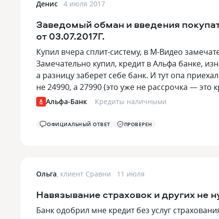
Денис
4 июля 2017
Заведомый обман и введения покупа
от 03.07.2017Г.
Купил вчера сплит-систему, в М-Видео замеча
Замечательно купил, кредит в Альфа банке, и
а разницу заберет себе банк. И тут опа приех
не 24990, а 27990 (это уже не рассрочка — это 
Альфа-Банк
Кредиты наличными
ОФИЦИАЛЬНЫЙ ОТВЕТ
ПРОВЕРЕН
Ольга
,
клиент Сравни
11 июля
Навязывание страховок и других не 
Банк одобрил мне кредит без услуг страхования,