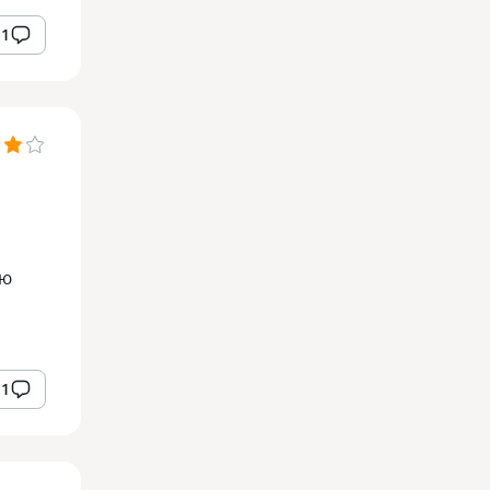
1
ую
1