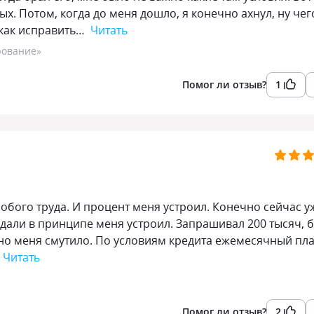
ых. Потом, когда до меня дошло, я конечно ахнул, ну чег
 как исправить…
Читать
рование
»
Помог ли отзыв?
1
собого труда. И процент меня устроил. Конечно сейчас у
то дали в принципе меня устроил. Запрашивал 200 тысяч, 
льно меня смутило. По условиям кредита ежемесячный пл
Читать
Помог ли отзыв?
2