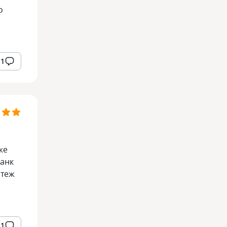
о
1
же
банк
атеж
1