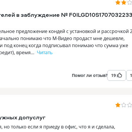
телей в заблуждение № F0ILGD10S170703223
тельное предложение кондей с установкой и рассрочкой 
значально понимаю что М-Видео продаст мне дешевле,
али под конец когда подписывал понимаю что сумма уже
кредит), время…
Читать
Помог ли отзыв?
19
нужных допуслуг
 но только если я приеду в офис, что я и сделала,