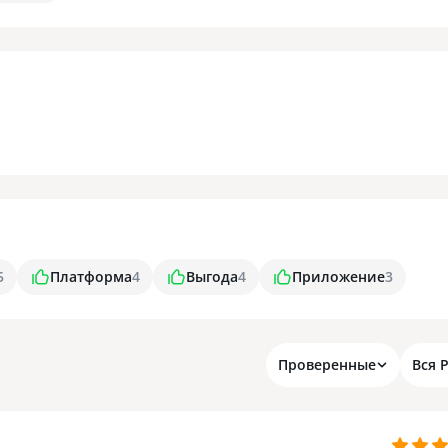
5
Платформа
4
Выгода
4
Приложение
3
Проверенные
Вся 