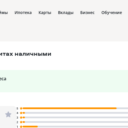
ймы
Ипотека
Карты
Вклады
Бизнес
Обучение
дитах наличными
еса
5
4
3
2
1