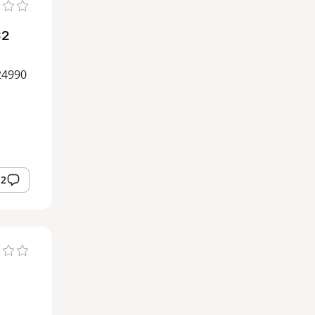
32
24990
12