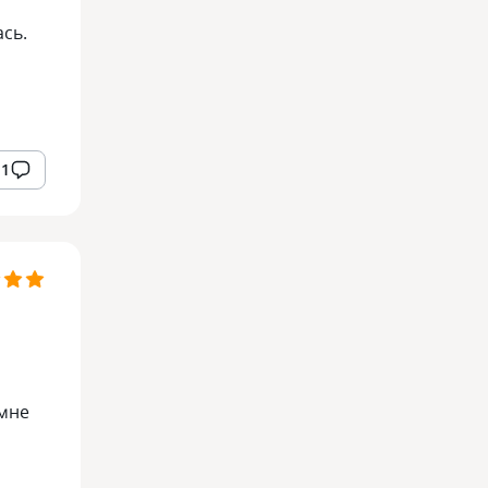
сь.
1
 мне