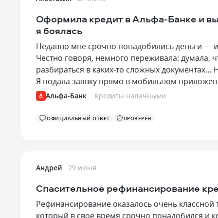
Оформила кредит в Альфа‑Банке и вы
я боялась
Недавно мне срочно понадобились деньги — и
Честно говоря, немного переживала: думала, чт
разбираться в каких‑то сложных документах… Н
Я подала заявку прямо в мобильном приложени
Альфа-Банк
Кредиты наличными
ОФИЦИАЛЬНЫЙ ОТВЕТ
ПРОВЕРЕН
Андрей
29 июня
Спасительное рефинансирование кр
Рефинансирование оказалось очень классной 
который в свое время срочно понадобился и ко