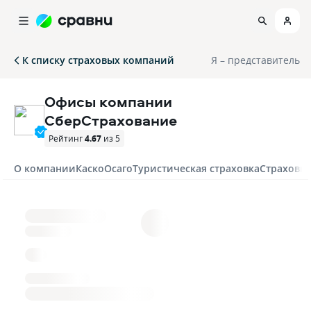
К списку страховых компаний
Я – представитель
Офисы компании
СберСтрахование
Рейтинг
4.67
из 5
О компании
Каско
Осаго
Туристическая страховка
Страховка