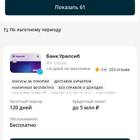
Показать 61
По льготному периоду
Банк Уралсиб
Mir Classic
120 ДНЕЙ НА МАКСИМУМ
3.6
253 отзыва
БОНУСЫ ЗА ПОКУПКИ
ДОСТАВКА КУРЬЕРОМ
НАЛИЧНЫЕ БЕСПЛАТНО
БЕЗ СПРАВОК О ДОХОДАХ
ДЛЯ ПУТЕШЕСТВИЙ
ОПЛАТА СМАРТФОНОМ
MIRACCEPT
Льготный период
Кредитный лимит
120 дней
до 5 млн ₽
Обслуживание
Бесплатно