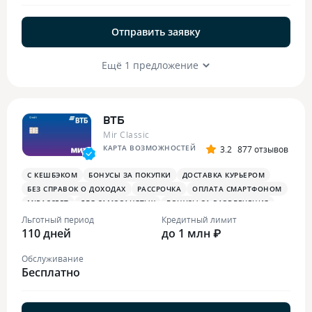
Отправить заявку
Ещё 1 предложение
ВТБ
Mir Classic
КАРТА ВОЗМОЖНОСТЕЙ
3.2
877 отзывов
С КЕШБЭКОМ
БОНУСЫ ЗА ПОКУПКИ
ДОСТАВКА КУРЬЕРОМ
БЕЗ СПРАВОК О ДОХОДАХ
РАССРОЧКА
ОПЛАТА СМАРТФОНОМ
MIRACCEPT
ДЛЯ САМОЗАНЯТЫХ
БОНУСЫ ЗА РАЗВЛЕЧЕНИЯ
ПЛАТЕЖНЫЙ СТИКЕР
Льготный период
Кредитный лимит
110 дней
до 1 млн ₽
Обслуживание
Бесплатно