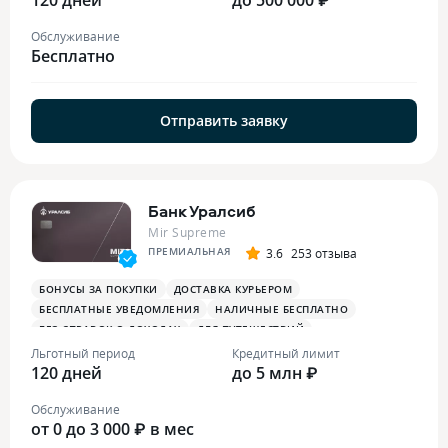
Обслуживание
Бесплатно
Отправить заявку
Банк Уралсиб
Mir Supreme
ПРЕМИАЛЬНАЯ
3.6
253 отзыва
БОНУСЫ ЗА ПОКУПКИ
ДОСТАВКА КУРЬЕРОМ
БЕСПЛАТНЫЕ УВЕДОМЛЕНИЯ
НАЛИЧНЫЕ БЕСПЛАТНО
БЕЗ СПРАВОК О ДОХОДАХ
ДЛЯ ПУТЕШЕСТВИЙ
ОПЛАТА СМАРТФОНОМ
MIRACCEPT
БИЗНЕС-ЗАЛЫ
Льготный период
Кредитный лимит
120 дней
БЕСПЛАТНАЯ ТУРИСТИЧЕСКАЯ СТРАХОВКА
до 5 млн ₽
Обслуживание
от 0 до 3 000 ₽ в мес