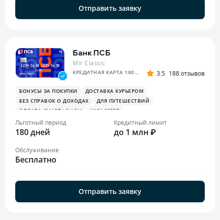
Отправить заявку
Банк ПСБ
Mir Classic
КРЕДИТНАЯ КАРТА 180 ДНЕЙ БЕЗ %
3.5
188 отзывов
БОНУСЫ ЗА ПОКУПКИ
ДОСТАВКА КУРЬЕРОМ
БЕЗ СПРАВОК О ДОХОДАХ
ДЛЯ ПУТЕШЕСТВИЙ
ОПЛАТА СМАРТФОНОМ
MIRACCEPT
БОНУСЫ ЗА МЕДИЦИНСКИЕ УСЛУГИ
Льготный период
Кредитный лимит
180 дней
до 1 млн ₽
Обслуживание
Бесплатно
Отправить заявку