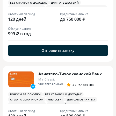
БЕЗ СПРАВОК О ДОХОДАХ
ДЛЯ ПУТЕШЕСТВИЙ
ОПЛАТА СМАРТФОНОМ
MIRACCEPT
БОНУСЫ ЗА РАЗВЛЕЧЕНИЯ
БОНУСЫ В РЕСТОРАНАХ
Льготный период
Кредитный лимит
120 дней
до 750 000 ₽
Обслуживание
999 ₽ в год
Отправить заявку
Азиатско-Тихоокеанский Банк
Mir Classic
УНИВЕРСАЛЬНАЯ
3.7
62 отзыва
БОНУСЫ ЗА ПОКУПКИ
БЕЗ СПРАВОК О ДОХОДАХ
ОПЛАТА СМАРТФОНОМ
MIRACCEPT
ДЛЯ САМОЗАНЯТЫХ
БОНУСЫ В РЕСТОРАНАХ
ПЛАТЕЖНЫЙ СТИКЕР
Льготный период
Кредитный лимит
120 дней
до 500 000 ₽