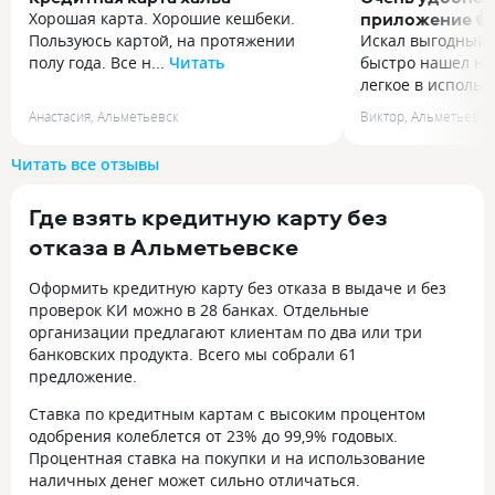
приложение 👍
Хорошая карта. Хорошие кешбеки.
Пользуюсь картой, на протяжении
Искал выгодный 
полу года. Все н...
Читать
быстро нашел ну
Хорошая карта. Хорошие кешбеки.
легкое в использ
Пользуюсь картой, на протяжении
Искал выгодный 
Анастасия
,
Альметьевск
Виктор
,
Альметьевск
полу года. Все нравится. Удобно что
быстро нашел ну
в приложении видно скидочные
легкое в использ
Читать все отзывы
карты
удобное прилож
всем
Где взять кредитную карту без
отказа в Альметьевске
Оформить кредитную карту без отказа в выдаче и без
проверок КИ можно
в 28 банках.
Отдельные
организации предлагают клиентам по два или три
банковских продукта. Всего мы собрали
61
предложение
.
Ставка по кредитным картам с высоким процентом
одобрения колеблется от
23% до
99,9% годовых.
Процентная ставка на покупки и на использование
наличных денег может сильно отличаться.