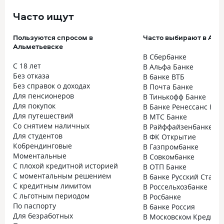
Часто ищут
Пользуются спросом в
Часто выбирают в Аль
Альметьевске
В Сбербанке
С 18 лет
В Альфа Банке
Без отказа
В банке ВТБ
Без справок о доходах
В Почта Банке
Для пенсионеров
В Тинькофф Банке
Для покупок
В Банке Ренессанс Кре
Для путешествий
В МТС Банке
Со снятием наличных
В Райффайзенбанке
Для студентов
В ФК Открытие
Кобрендинговые
В Газпромбанке
Моментальные
В Совкомбанке
С плохой кредитной историей
В ОТП Банке
С моментальным решением
В банке Русский Станд
С кредитным лимитом
В Россельхозбанке
С льготным периодом
В Росбанке
По паспорту
В банке Россия
Для безработных
В Московском Кредитн