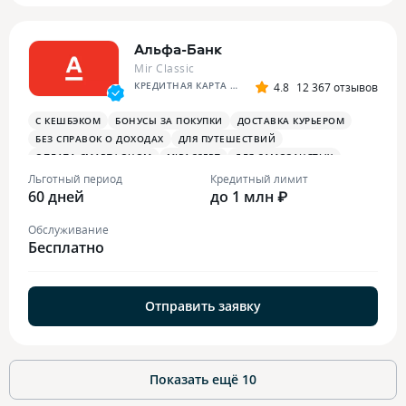
Альфа-Банк
Mir Classic
КРЕДИТНАЯ КАРТА АЛЬФА-БАНКА
4.8
12 367 отзывов
С КЕШБЭКОМ
БОНУСЫ ЗА ПОКУПКИ
ДОСТАВКА КУРЬЕРОМ
БЕЗ СПРАВОК О ДОХОДАХ
ДЛЯ ПУТЕШЕСТВИЙ
ОПЛАТА СМАРТФОНОМ
MIRACCEPT
ДЛЯ САМОЗАНЯТЫХ
ПЛАТЕЖНЫЙ СТИКЕР
Льготный период
Кредитный лимит
60 дней
до 1 млн ₽
Обслуживание
Бесплатно
Отправить заявку
Показать ещё
10