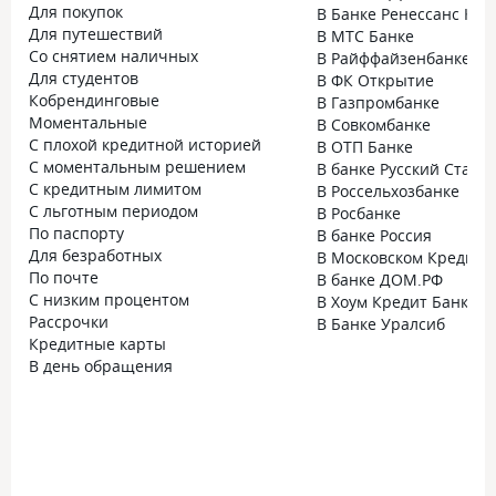
Для покупок
В Банке Ренессанс Кре
Для путешествий
В МТС Банке
Со снятием наличных
В Райффайзенбанке
Для студентов
В ФК Открытие
Кобрендинговые
В Газпромбанке
Моментальные
В Совкомбанке
С плохой кредитной историей
В ОТП Банке
С моментальным решением
В банке Русский Станд
С кредитным лимитом
В Россельхозбанке
С льготным периодом
В Росбанке
По паспорту
В банке Россия
Для безработных
В Московском Кредитн
По почте
В банке ДОМ.РФ
С низким процентом
В Хоум Кредит Банке
Рассрочки
В Банке Уралсиб
Кредитные карты
В день обращения