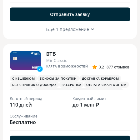
Отправить заявку
Ещё 1 предложение
ВТБ
Mir Classic
КАРТА ВОЗМОЖНОСТЕЙ
3.2
877 отзывов
С КЕШБЭКОМ
БОНУСЫ ЗА ПОКУПКИ
ДОСТАВКА КУРЬЕРОМ
БЕЗ СПРАВОК О ДОХОДАХ
РАССРОЧКА
ОПЛАТА СМАРТФОНОМ
MIRACCEPT
ДЛЯ САМОЗАНЯТЫХ
БОНУСЫ ЗА РАЗВЛЕЧЕНИЯ
ПЛАТЕЖНЫЙ СТИКЕР
Льготный период
Кредитный лимит
110 дней
до 1 млн ₽
Обслуживание
Бесплатно