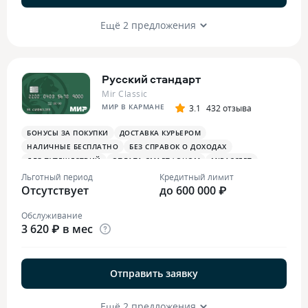
Ещё 2 предложения
Русский стандарт
Mir Classic
МИР В КАРМАНЕ
3.1
432 отзыва
БОНУСЫ ЗА ПОКУПКИ
ДОСТАВКА КУРЬЕРОМ
НАЛИЧНЫЕ БЕСПЛАТНО
БЕЗ СПРАВОК О ДОХОДАХ
ДЛЯ ПУТЕШЕСТВИЙ
ОПЛАТА СМАРТФОНОМ
MIRACCEPT
ДЛЯ САМОЗАНЯТЫХ
БОНУСЫ В СУПЕРМАРКЕТАХ
Льготный период
Кредитный лимит
Отсутствует
ПЛАТЕЖНЫЙ СТИКЕР
до 600 000 ₽
Обслуживание
3 620 ₽ в мес
Отправить заявку
Ещё 2 предложения