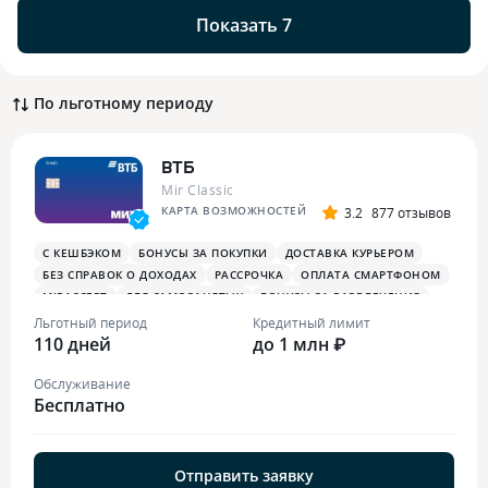
Показать 7
По льготному периоду
ВТБ
Mir Classic
КАРТА ВОЗМОЖНОСТЕЙ
3.2
877 отзывов
С КЕШБЭКОМ
БОНУСЫ ЗА ПОКУПКИ
ДОСТАВКА КУРЬЕРОМ
БЕЗ СПРАВОК О ДОХОДАХ
РАССРОЧКА
ОПЛАТА СМАРТФОНОМ
MIRACCEPT
ДЛЯ САМОЗАНЯТЫХ
БОНУСЫ ЗА РАЗВЛЕЧЕНИЯ
ПЛАТЕЖНЫЙ СТИКЕР
Льготный период
Кредитный лимит
110 дней
до 1 млн ₽
Обслуживание
Бесплатно
Отправить заявку