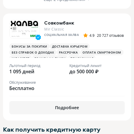
Совкомбанк
Mir Classic
СОЦИАЛЬНАЯ ХАЛВА
4.9
20 727 отзывов
БОНУСЫ ЗА ПОКУПКИ
ДОСТАВКА КУРЬЕРОМ
БЕЗ СПРАВОК О ДОХОДАХ
РАССРОЧКА
ОПЛАТА СМАРТФОНОМ
MIRACCEPT
БОНУСЫ НА ТАКСИ
ПЕНСИОННАЯ
ПЛАТЕЖНЫЙ СТИКЕР
Льготный период
Кредитный лимит
1 095 дней
до 500 000 ₽
Обслуживание
Бесплатно
Подробнее
Как получить
кредитную карту