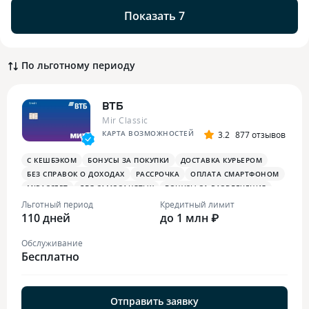
Показать 7
По льготному периоду
ВТБ
Mir Classic
КАРТА ВОЗМОЖНОСТЕЙ
3.2
877 отзывов
С КЕШБЭКОМ
БОНУСЫ ЗА ПОКУПКИ
ДОСТАВКА КУРЬЕРОМ
БЕЗ СПРАВОК О ДОХОДАХ
РАССРОЧКА
ОПЛАТА СМАРТФОНОМ
MIRACCEPT
ДЛЯ САМОЗАНЯТЫХ
БОНУСЫ ЗА РАЗВЛЕЧЕНИЯ
ПЛАТЕЖНЫЙ СТИКЕР
Льготный период
Кредитный лимит
110 дней
до 1 млн ₽
Обслуживание
Бесплатно
Отправить заявку