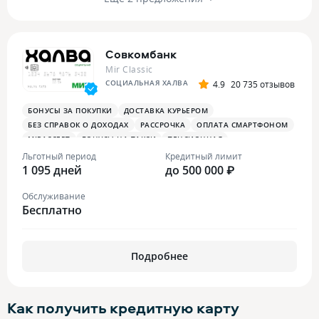
Совкомбанк
Mir Classic
СОЦИАЛЬНАЯ ХАЛВА
4.9
20 735 отзывов
БОНУСЫ ЗА ПОКУПКИ
ДОСТАВКА КУРЬЕРОМ
БЕЗ СПРАВОК О ДОХОДАХ
РАССРОЧКА
ОПЛАТА СМАРТФОНОМ
MIRACCEPT
БОНУСЫ НА ТАКСИ
ПЕНСИОННАЯ
ПЛАТЕЖНЫЙ СТИКЕР
Льготный период
Кредитный лимит
1 095 дней
до 500 000 ₽
Обслуживание
Бесплатно
Подробнее
Как получить
кредитную карту