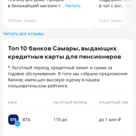
в билажайший магазин т...
Читать
в чат с воп...
Чит
Недавно срочно нужно было купить
Хочу оставить от
технику для дома. Пришла
поддержки Озон 
Любовь
,
Самара
Злата
,
Самара
в билажайший магазин техники
в чат с вопросом
и стала искать кешбек по категории,
нужно было уточн
Читать все отзывы
но не было негде. Выручила Халва,
льготный период
так как у них в магазинах партнерах
2000 рублей на к
Топ 10 банков Самары, выдающих
оказался магазин техники, что очень
другого банка. О
приятно, так как нужно было срочно
ответила мгновен
кредитные карты для пенсионеров
и плюс всякие расходники сразу
важно. Сразу пр
приобрести. Приятно, что можно
с условиями, указ
* Льготный период, кредитный лимит и сумма за
рассчитывать не только на категории
прописано. Всё б
годовое обслуживание. В топе мы собрали предложения
кешбека как в основном принято,
профессионально
банков, имеющих высокую оценку в нашем
но и просто на постоянные магазины-
Спасибо!
пользовательском рейтинге.
партнеры. Копейка рубль бережет)
БАНК
ЛЬГОТНЫЙ ПЕРИОД
КРЕДИТНЫЙ ЛИМИТ
ВТБ
110 дн.
до 1 млн ₽