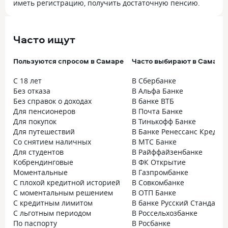
иметь регистрацию, получить достаточную пенсию.
Часто ищут
Пользуются спросом в Самаре
Часто выбирают в Самаре
С 18 лет
В Сбербанке
Без отказа
В Альфа Банке
Без справок о доходах
В банке ВТБ
Для пенсионеров
В Почта Банке
Для покупок
В Тинькофф Банке
Для путешествий
В Банке Ренессанс Кредит
Со снятием наличных
В МТС Банке
Для студентов
В Райффайзенбанке
Кобрендинговые
В ФК Открытие
Моментальные
В Газпромбанке
С плохой кредитной историей
В Совкомбанке
С моментальным решением
В ОТП Банке
С кредитным лимитом
В банке Русский Стандарт
С льготным периодом
В Россельхозбанке
По паспорту
В Росбанке