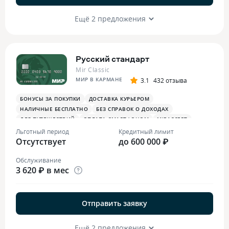
Ещё 2 предложения
Русский стандарт
Mir Classic
МИР В КАРМАНЕ
3.1
432 отзыва
БОНУСЫ ЗА ПОКУПКИ
ДОСТАВКА КУРЬЕРОМ
НАЛИЧНЫЕ БЕСПЛАТНО
БЕЗ СПРАВОК О ДОХОДАХ
ДЛЯ ПУТЕШЕСТВИЙ
ОПЛАТА СМАРТФОНОМ
MIRACCEPT
ДЛЯ САМОЗАНЯТЫХ
БОНУСЫ В СУПЕРМАРКЕТАХ
Льготный период
Кредитный лимит
Отсутствует
ПЛАТЕЖНЫЙ СТИКЕР
до 600 000 ₽
Обслуживание
3 620 ₽ в мес
Отправить заявку
Ещё 2 предложения