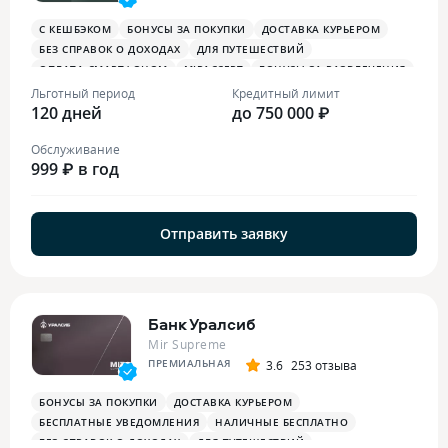
С КЕШБЭКОМ
БОНУСЫ ЗА ПОКУПКИ
ДОСТАВКА КУРЬЕРОМ
БЕЗ СПРАВОК О ДОХОДАХ
ДЛЯ ПУТЕШЕСТВИЙ
ОПЛАТА СМАРТФОНОМ
MIRACCEPT
БОНУСЫ ЗА РАЗВЛЕЧЕНИЯ
БОНУСЫ В РЕСТОРАНАХ
Льготный период
Кредитный лимит
120 дней
до 750 000 ₽
Обслуживание
999 ₽ в год
Отправить заявку
Банк Уралсиб
Mir Supreme
ПРЕМИАЛЬНАЯ
3.6
253 отзыва
БОНУСЫ ЗА ПОКУПКИ
ДОСТАВКА КУРЬЕРОМ
БЕСПЛАТНЫЕ УВЕДОМЛЕНИЯ
НАЛИЧНЫЕ БЕСПЛАТНО
БЕЗ СПРАВОК О ДОХОДАХ
ДЛЯ ПУТЕШЕСТВИЙ