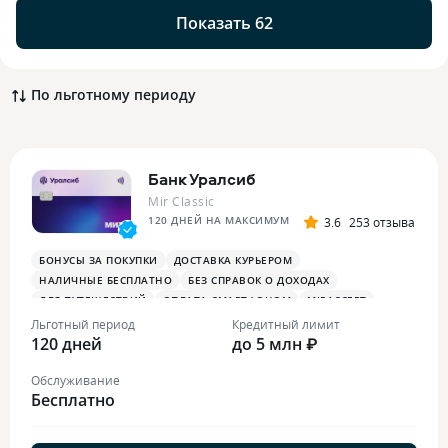
Показать 62
По льготному периоду
Банк Уралсиб
Mir Classic
120 ДНЕЙ НА МАКСИМУМ
3.6
253 отзыва
БОНУСЫ ЗА ПОКУПКИ
ДОСТАВКА КУРЬЕРОМ
НАЛИЧНЫЕ БЕСПЛАТНО
БЕЗ СПРАВОК О ДОХОДАХ
ДЛЯ ПУТЕШЕСТВИЙ
ОПЛАТА СМАРТФОНОМ
MIRACCEPT
Льготный период
Кредитный лимит
120 дней
до 5 млн ₽
Обслуживание
Бесплатно