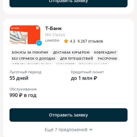
Отправить заявку
Т-Банк
Mir Classic
LAMODA
4.3
6 267 отзывов
БОНУСЫ ЗА ПОКУПКИ
ДОСТАВКА КУРЬЕРОМ
КОБРЕНДИНГ
БЕЗ СПРАВОК О ДОХОДАХ
ДЛЯ ПУТЕШЕСТВИЙ
РАССРОЧКА
ОПЛАТА СМАРТФОНОМ
MIRACCEPT
БОНУСЫ НА АЗС
БОНУСЫ В РЕСТОРАНАХ
ПЛАТЕЖНЫЙ СТИКЕР
Льготный период
Кредитный лимит
55 дней
до 1 млн ₽
Обслуживание
990 ₽ в год
Отправить заявку
Ещё 7 предложений