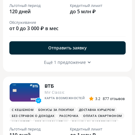
ОПЛАТА СМАРТФОНОМ
MIRACCEPT
БИЗНЕС-ЗАЛЫ
Льготный период
Кредитный лимит
120 дней
БЕСПЛАТНАЯ ТУРИСТИЧЕСКАЯ СТРАХОВКА
до 5 млн ₽
Обслуживание
от 0 до 3 000 ₽ в мес
Отправить заявку
Ещё 1 предложение
ВТБ
Mir Classic
КАРТА ВОЗМОЖНОСТЕЙ
3.2
877 отзывов
С КЕШБЭКОМ
БОНУСЫ ЗА ПОКУПКИ
ДОСТАВКА КУРЬЕРОМ
БЕЗ СПРАВОК О ДОХОДАХ
РАССРОЧКА
ОПЛАТА СМАРТФОНОМ
MIRACCEPT
ДЛЯ САМОЗАНЯТЫХ
БОНУСЫ ЗА РАЗВЛЕЧЕНИЯ
ПЛАТЕЖНЫЙ СТИКЕР
Льготный период
Кредитный лимит
110 дней
до 1 млн ₽