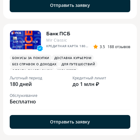
Отправить заявку
Банк ПСБ
Mir Classic
КРЕДИТНАЯ КАРТА 180 ДНЕЙ БЕЗ %
3.5
188 отзывов
БОНУСЫ ЗА ПОКУПКИ
ДОСТАВКА КУРЬЕРОМ
БЕЗ СПРАВОК О ДОХОДАХ
ДЛЯ ПУТЕШЕСТВИЙ
ОПЛАТА СМАРТФОНОМ
MIRACCEPT
БОНУСЫ ЗА МЕДИЦИНСКИЕ УСЛУГИ
Льготный период
Кредитный лимит
180 дней
до 1 млн ₽
Обслуживание
Бесплатно
Отправить заявку