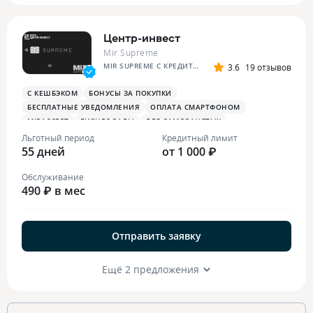
Центр-инвест
Mir Supreme
MIR SUPREME С КРЕДИТНЫМ ЛИМИТОМ
3.6
19 отзывов
С КЕШБЭКОМ
БОНУСЫ ЗА ПОКУПКИ
БЕСПЛАТНЫЕ УВЕДОМЛЕНИЯ
ОПЛАТА СМАРТФОНОМ
MIRACCEPT
БИЗНЕС-ЗАЛЫ
ДЛЯ САМОЗАНЯТЫХ
ПЛАТЕЖНЫЙ СТИКЕР
Льготный период
Кредитный лимит
55 дней
от 1 000 ₽
Обслуживание
490 ₽ в мес
Отправить заявку
Ещё 2 предложения