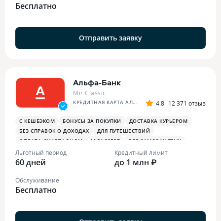
Бесплатно
Отправить заявку
Альфа-Банк
Mir Classic
КРЕДИТНАЯ КАРТА АЛЬФА-БАНКА
4.8
12 371 отзыв
С КЕШБЭКОМ
БОНУСЫ ЗА ПОКУПКИ
ДОСТАВКА КУРЬЕРОМ
БЕЗ СПРАВОК О ДОХОДАХ
ДЛЯ ПУТЕШЕСТВИЙ
ОПЛАТА СМАРТФОНОМ
MIRACCEPT
ДЛЯ САМОЗАНЯТЫХ
ПЛАТЕЖНЫЙ СТИКЕР
Льготный период
Кредитный лимит
60 дней
до 1 млн ₽
Обслуживание
Бесплатно