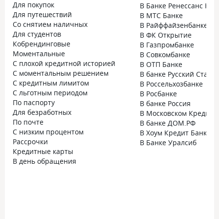
Для покупок
В Банке Ренессанс Кре
Для путешествий
В МТС Банке
Со снятием наличных
В Райффайзенбанке
Для студентов
В ФК Открытие
Кобрендинговые
В Газпромбанке
Моментальные
В Совкомбанке
С плохой кредитной историей
В ОТП Банке
С моментальным решением
В банке Русский Станд
С кредитным лимитом
В Россельхозбанке
С льготным периодом
В Росбанке
По паспорту
В банке Россия
Для безработных
В Московском Кредитн
По почте
В банке ДОМ.РФ
С низким процентом
В Хоум Кредит Банке
Рассрочки
В Банке Уралсиб
Кредитные карты
В день обращения