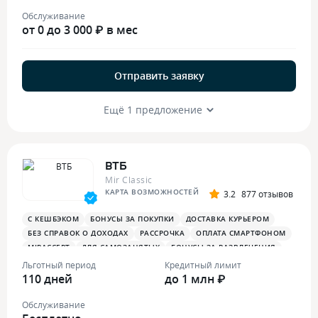
Обслуживание
от 0 до 3 000 ₽ в мес
Отправить заявку
Ещё 1 предложение
ВТБ
Mir Classic
КАРТА ВОЗМОЖНОСТЕЙ
3.2
877 отзывов
С КЕШБЭКОМ
БОНУСЫ ЗА ПОКУПКИ
ДОСТАВКА КУРЬЕРОМ
БЕЗ СПРАВОК О ДОХОДАХ
РАССРОЧКА
ОПЛАТА СМАРТФОНОМ
MIRACCEPT
ДЛЯ САМОЗАНЯТЫХ
БОНУСЫ ЗА РАЗВЛЕЧЕНИЯ
ПЛАТЕЖНЫЙ СТИКЕР
Льготный период
Кредитный лимит
110 дней
до 1 млн ₽
Обслуживание