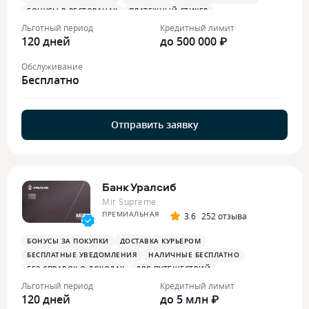
БОНУСЫ В РЕСТОРАНАХ
ПЛАТЕЖНЫЙ СТИКЕР
Льготный период
Кредитный лимит
120 дней
до 500 000 ₽
Обслуживание
Бесплатно
Отправить заявку
Банк Уралсиб
Mir Supreme
ПРЕМИАЛЬНАЯ
3.6
252 отзыва
БОНУСЫ ЗА ПОКУПКИ
ДОСТАВКА КУРЬЕРОМ
БЕСПЛАТНЫЕ УВЕДОМЛЕНИЯ
НАЛИЧНЫЕ БЕСПЛАТНО
БЕЗ СПРАВОК О ДОХОДАХ
ДЛЯ ПУТЕШЕСТВИЙ
ОПЛАТА СМАРТФОНОМ
MIRACCEPT
БИЗНЕС-ЗАЛЫ
Льготный период
Кредитный лимит
120 дней
БЕСПЛАТНАЯ ТУРИСТИЧЕСКАЯ СТРАХОВКА
до 5 млн ₽