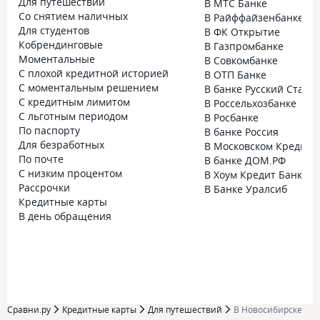
Для путешествий
В МТС Банке
Со снятием наличных
В Райффайзенбанке
Для студентов
В ФК Открытие
Кобрендинговые
В Газпромбанке
Моментальные
В Совкомбанке
С плохой кредитной историей
В ОТП Банке
С моментальным решением
В банке Русский Станд
С кредитным лимитом
В Россельхозбанке
С льготным периодом
В Росбанке
По паспорту
В банке Россия
Для безработных
В Московском Кредитн
По почте
В банке ДОМ.РФ
С низким процентом
В Хоум Кредит Банке
Рассрочки
В Банке Уралсиб
Кредитные карты
В день обращения
Сравни.ру
Кредитные карты
Для путешествий
В Новосибирске