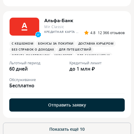
Альфа-Банк
Mir Classic
КРЕДИТНАЯ КАРТА АЛЬФА-БАНКА
4.8
12 366 отзывов
С КЕШБЭКОМ
БОНУСЫ ЗА ПОКУПКИ
ДОСТАВКА КУРЬЕРОМ
БЕЗ СПРАВОК О ДОХОДАХ
ДЛЯ ПУТЕШЕСТВИЙ
ОПЛАТА СМАРТФОНОМ
MIRACCEPT
ДЛЯ САМОЗАНЯТЫХ
ПЛАТЕЖНЫЙ СТИКЕР
Льготный период
Кредитный лимит
60 дней
до 1 млн ₽
Обслуживание
Бесплатно
Отправить заявку
Показать ещё
10