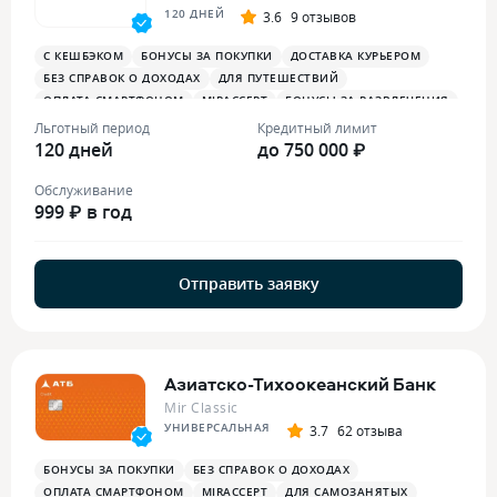
120 ДНЕЙ
3.6
9 отзывов
С КЕШБЭКОМ
БОНУСЫ ЗА ПОКУПКИ
ДОСТАВКА КУРЬЕРОМ
БЕЗ СПРАВОК О ДОХОДАХ
ДЛЯ ПУТЕШЕСТВИЙ
ОПЛАТА СМАРТФОНОМ
MIRACCEPT
БОНУСЫ ЗА РАЗВЛЕЧЕНИЯ
БОНУСЫ В РЕСТОРАНАХ
Льготный период
Кредитный лимит
120 дней
до 750 000 ₽
Обслуживание
999 ₽ в год
Отправить заявку
Азиатско-Тихоокеанский Банк
Mir Classic
УНИВЕРСАЛЬНАЯ
3.7
62 отзыва
БОНУСЫ ЗА ПОКУПКИ
БЕЗ СПРАВОК О ДОХОДАХ
ОПЛАТА СМАРТФОНОМ
MIRACCEPT
ДЛЯ САМОЗАНЯТЫХ