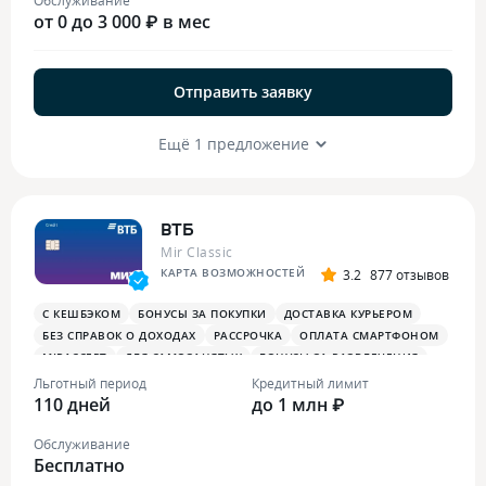
от 0 до 3 000 ₽ в мес
Отправить заявку
Ещё 1 предложение
ВТБ
Mir Classic
КАРТА ВОЗМОЖНОСТЕЙ
3.2
877 отзывов
С КЕШБЭКОМ
БОНУСЫ ЗА ПОКУПКИ
ДОСТАВКА КУРЬЕРОМ
БЕЗ СПРАВОК О ДОХОДАХ
РАССРОЧКА
ОПЛАТА СМАРТФОНОМ
MIRACCEPT
ДЛЯ САМОЗАНЯТЫХ
БОНУСЫ ЗА РАЗВЛЕЧЕНИЯ
ПЛАТЕЖНЫЙ СТИКЕР
Льготный период
Кредитный лимит
110 дней
до 1 млн ₽
Обслуживание
Бесплатно