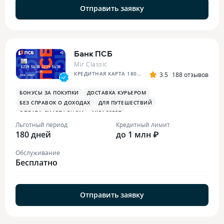
Отправить заявку
Банк ПСБ
Mir Classic
КРЕДИТНАЯ КАРТА 180 ДНЕЙ БЕЗ %
3.5
188 отзывов
БОНУСЫ ЗА ПОКУПКИ
ДОСТАВКА КУРЬЕРОМ
БЕЗ СПРАВОК О ДОХОДАХ
ДЛЯ ПУТЕШЕСТВИЙ
ОПЛАТА СМАРТФОНОМ
MIRACCEPT
БОНУСЫ ЗА МЕДИЦИНСКИЕ УСЛУГИ
Льготный период
Кредитный лимит
180 дней
до 1 млн ₽
Обслуживание
Бесплатно
Отправить заявку