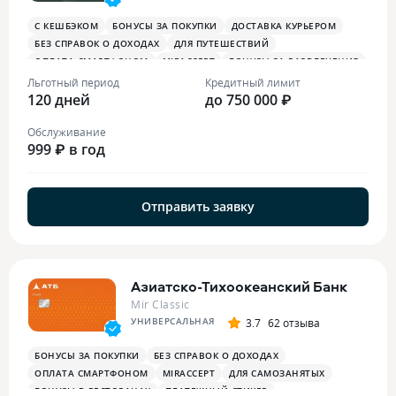
С КЕШБЭКОМ
БОНУСЫ ЗА ПОКУПКИ
ДОСТАВКА КУРЬЕРОМ
БЕЗ СПРАВОК О ДОХОДАХ
ДЛЯ ПУТЕШЕСТВИЙ
ОПЛАТА СМАРТФОНОМ
MIRACCEPT
БОНУСЫ ЗА РАЗВЛЕЧЕНИЯ
БОНУСЫ В РЕСТОРАНАХ
Льготный период
Кредитный лимит
120 дней
до 750 000 ₽
Обслуживание
999 ₽ в год
Отправить заявку
Азиатско-Тихоокеанский Банк
Mir Classic
УНИВЕРСАЛЬНАЯ
3.7
62 отзыва
БОНУСЫ ЗА ПОКУПКИ
БЕЗ СПРАВОК О ДОХОДАХ
ОПЛАТА СМАРТФОНОМ
MIRACCEPT
ДЛЯ САМОЗАНЯТЫХ
БОНУСЫ В РЕСТОРАНАХ
ПЛАТЕЖНЫЙ СТИКЕР