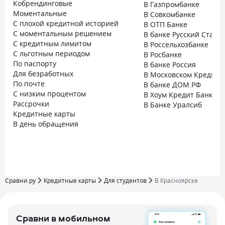
Кобрендинговые
В Газпромбанке
Моментальные
В Совкомбанке
С плохой кредитной историей
В ОТП Банке
С моментальным решением
В банке Русский Станд
С кредитным лимитом
В Россельхозбанке
С льготным периодом
В Росбанке
По паспорту
В банке Россия
Для безработных
В Московском Кредитн
По почте
В банке ДОМ.РФ
С низким процентом
В Хоум Кредит Банке
Рассрочки
В Банке Уралсиб
Кредитные карты
В день обращения
Сравни.ру
Кредитные карты
Для студентов
В Красноярске
Сравни в мобильном