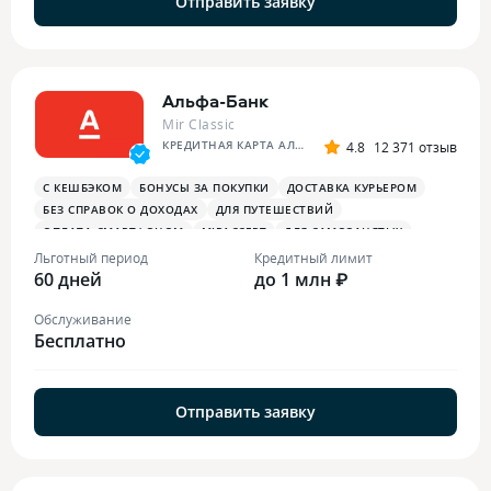
Отправить заявку
Альфа-Банк
Mir Classic
КРЕДИТНАЯ КАРТА АЛЬФА-БАНКА
4.8
12 371 отзыв
С КЕШБЭКОМ
БОНУСЫ ЗА ПОКУПКИ
ДОСТАВКА КУРЬЕРОМ
БЕЗ СПРАВОК О ДОХОДАХ
ДЛЯ ПУТЕШЕСТВИЙ
ОПЛАТА СМАРТФОНОМ
MIRACCEPT
ДЛЯ САМОЗАНЯТЫХ
ПЛАТЕЖНЫЙ СТИКЕР
Льготный период
Кредитный лимит
60 дней
до 1 млн ₽
Обслуживание
Бесплатно
Отправить заявку