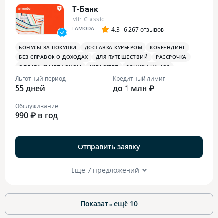
Т-Банк
Mir Classic
LAMODA
4.3
6 267 отзывов
БОНУСЫ ЗА ПОКУПКИ
ДОСТАВКА КУРЬЕРОМ
КОБРЕНДИНГ
БЕЗ СПРАВОК О ДОХОДАХ
ДЛЯ ПУТЕШЕСТВИЙ
РАССРОЧКА
ОПЛАТА СМАРТФОНОМ
MIRACCEPT
БОНУСЫ НА АЗС
БОНУСЫ В РЕСТОРАНАХ
ПЛАТЕЖНЫЙ СТИКЕР
Льготный период
Кредитный лимит
55 дней
до 1 млн ₽
Обслуживание
990 ₽ в год
Отправить заявку
Ещё 7 предложений
Показать ещё
10