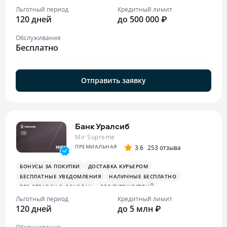
Льготный период
Кредитный лимит
120 дней
до 500 000 ₽
Обслуживание
Бесплатно
Отправить заявку
Банк Уралсиб
Mir Supreme
ПРЕМИАЛЬНАЯ
3.6
253 отзыва
БОНУСЫ ЗА ПОКУПКИ
ДОСТАВКА КУРЬЕРОМ
БЕСПЛАТНЫЕ УВЕДОМЛЕНИЯ
НАЛИЧНЫЕ БЕСПЛАТНО
БЕЗ СПРАВОК О ДОХОДАХ
ДЛЯ ПУТЕШЕСТВИЙ
ОПЛАТА СМАРТФОНОМ
MIRACCEPT
БИЗНЕС-ЗАЛЫ
Льготный период
Кредитный лимит
120 дней
БЕСПЛАТНАЯ ТУРИСТИЧЕСКАЯ СТРАХОВКА
до 5 млн ₽
Обслуживание