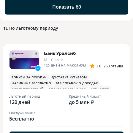
Показать 60
По льготному периоду
Банк Уралсиб
Mir Classic
120 ДНЕЙ НА МАКСИМУМ
3.6
253 отзыва
БОНУСЫ ЗА ПОКУПКИ
ДОСТАВКА КУРЬЕРОМ
НАЛИЧНЫЕ БЕСПЛАТНО
БЕЗ СПРАВОК О ДОХОДАХ
ДЛЯ ПУТЕШЕСТВИЙ
ОПЛАТА СМАРТФОНОМ
MIRACCEPT
Льготный период
Кредитный лимит
120 дней
до 5 млн ₽
Обслуживание
Бесплатно