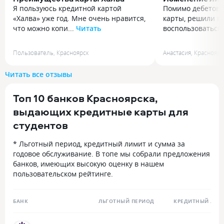
Я пользуюсь кредитной картой
Помимо дебетово
«Халва» уже год. Мне очень нравится,
карты, решили п
что можно копи...
Читать
воспользоваться 
Я пользуюсь кредитной картой
Помимо дебетово
«Халва» уже год. Мне очень нравится,
карты, решили п
Пользователь
,
Красноярск
Анастасия
,
Красноярс
что можно копить баллы и потом
воспользоваться
их тратить на покупки. У этой карты
озон. Условия б
Читать все отзывы
много партнёров, в которых можно
приемлимыми. За
получить скидку. Очень удобно
решились на рем
Топ 10 банков Красноярска,
и полезно для повседневной жизни.
предложил очень
Рекомендую!
лимита, но нам б
выдающих кредитные карты для
меньшей суммы. 
студентов
в чат, с просьбо
чат бот быстро п
* Льготный период, кредитный лимит и сумма за
на оператора. О
годовое обслуживание. В топе мы собрали предложения
быстро подключ
банков, имеющих высокую оценку в нашем
вопроса. О чудо,
пользовательском рейтинге.
решен! Лимит у
до желаемого, бе
и навязывания. 
БАНК
ЛЬГОТНЫЙ ПЕРИОД
КРЕДИТНЫЙ ЛИМ
уточнил, осталис
Вопрос решен бы