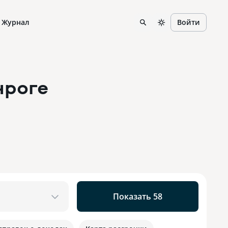
Журнал
Войти
нроге
Показать 58