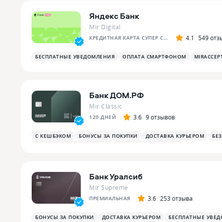
Яндекс Банк
Mir Digital
4.1
549 отз
КРЕДИТНАЯ КАРТА СУПЕР СПЛИТА
БЕСПЛАТНЫЕ УВЕДОМЛЕНИЯ
ОПЛАТА СМАРТФОНОМ
MIRACCEP
Банк ДОМ.РФ
Mir Classic
3.6
9 отзывов
120 ДНЕЙ
С КЕШБЭКОМ
БОНУСЫ ЗА ПОКУПКИ
ДОСТАВКА КУРЬЕРОМ
БЕ
БОНУСЫ ЗА РАЗВЛЕЧЕНИЯ
БОНУСЫ В РЕСТОРАНАХ
Банк Уралсиб
Mir Supreme
3.6
253 отзыва
ПРЕМИАЛЬНАЯ
БОНУСЫ ЗА ПОКУПКИ
ДОСТАВКА КУРЬЕРОМ
БЕСПЛАТНЫЕ УВЕ