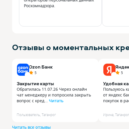
Роскомнадзора.
Отзывы о моментальных кре
Ozon Банк
Яндек
5
5
Закрытие карты
Удобная ка
Обратилась 11.07.26 Через онлайн
Пользуюсь к
чат менеджеру и попросила закрыть
от яндекс б
вопрос с кред...
Читать
покупок в ра
Обратилась 11.07.26 Через онлайн
Пользуюсь к
чат менеджеру и попросила закрыть
от яндекс б
Пользователь
,
Таганрог
Ирина
,
Таганро
вопрос с кредитной картой, карту
покупок в ра
закрыла в мае, но карта весела
с проблемой
Читать все отзывы