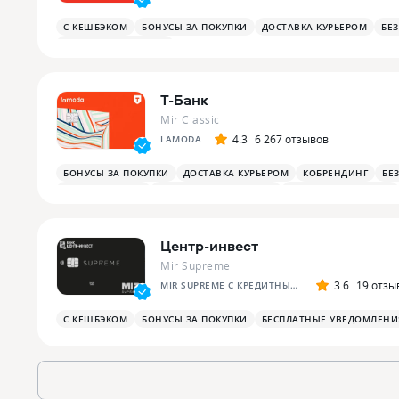
С КЕШБЭКОМ
БОНУСЫ ЗА ПОКУПКИ
ДОСТАВКА КУРЬЕРОМ
БЕ
ПЛАТЕЖНЫЙ СТИКЕР
Т-Банк
Mir Classic
4.3
6 267 отзывов
LAMODA
БОНУСЫ ЗА ПОКУПКИ
ДОСТАВКА КУРЬЕРОМ
КОБРЕНДИНГ
БЕ
БОНУСЫ НА АЗС
БОНУСЫ В РЕСТОРАНАХ
ПЛАТЕЖНЫЙ СТИКЕР
Центр-инвест
Mir Supreme
3.6
19 отзы
MIR SUPREME С КРЕДИТНЫМ ЛИМИТОМ
С КЕШБЭКОМ
БОНУСЫ ЗА ПОКУПКИ
БЕСПЛАТНЫЕ УВЕДОМЛЕНИ