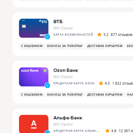
ОПЛАТА СМАРТФОНОМ
MIRACCEPT
БИЗНЕС-ЗАЛЫ
БЕСПЛАТНА
ВТБ
Mir Classic
3.2
877 отзывов
КАРТА ВОЗМОЖНОСТЕЙ
С КЕШБЭКОМ
БОНУСЫ ЗА ПОКУПКИ
ДОСТАВКА КУРЬЕРОМ
БЕ
БОНУСЫ ЗА РАЗВЛЕЧЕНИЯ
ПЛАТЕЖНЫЙ СТИКЕР
Ozon Банк
Mir Classic
4.5
1 822 отзыв
КРЕДИТНАЯ КАРТА OZON
С КЕШБЭКОМ
БОНУСЫ ЗА ПОКУПКИ
ДОСТАВКА КУРЬЕРОМ
НА
Альфа-Банк
Mir Classic
4.8
12 367 
КРЕДИТНАЯ КАРТА АЛЬФА-БАНКА