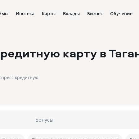
ймы
Ипотека
Карты
Вклады
Бизнес
Обучение
кредитную карту
в Тага
кспресс кредитную
Бонусы