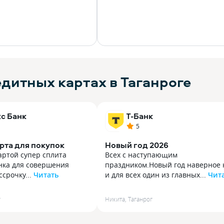
дитных картах в Таганроге
с Банк
Т-Банк
5
рта для покупок
Новый год 2026
артой супер сплита
Всех с наступающим
анка для совершения
праздником.Новый год наверное 
ссрочку...
Читать
и для всех один из главных...
Чит
артой супер сплита
Всех с наступающим праздником.
анка для совершения
Новый год наверное как и для все
г
Никита
,
Таганрог
ссрочку, но столкнулась
один из главных праздников,
 — в графике платежей
но зарплата будет аж 15 января,