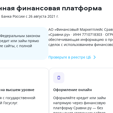
нная финансовая платформа
анка России с 26 августа 2021 г.
АО «Финансовый Маркетплейс Сравн
«Сравни.ру» · ИНН 7710718303 · ОГ
с Федеральным законом
обеспечивающая информацию о пре
кредит или займ прямо
сделок с использованием финансов
е сайты, с полной
Проверьте в реестре ЦБ
 на высшем уровне
Оформление онлайн
я с государственной
Оформляйте кредит или займ
 Госуслуг.
напрямую через финансовую
платформу Сравни.ру — без
посещения сторонних сайтов.