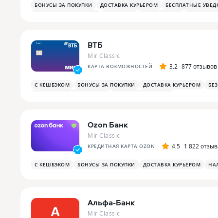
БОНУСЫ ЗА ПОКУПКИ
ДОСТАВКА КУРЬЕРОМ
БЕСПЛАТНЫЕ УВЕ
ОПЛАТА СМАРТФОНОМ
MIRACCEPT
БИЗНЕС-ЗАЛЫ
БЕСПЛАТНА
ВТБ
Mir Classic
3.2
877 отзывов
КАРТА ВОЗМОЖНОСТЕЙ
С КЕШБЭКОМ
БОНУСЫ ЗА ПОКУПКИ
ДОСТАВКА КУРЬЕРОМ
БЕ
БОНУСЫ ЗА РАЗВЛЕЧЕНИЯ
ПЛАТЕЖНЫЙ СТИКЕР
Ozon Банк
Mir Classic
4.5
1 822 отзыв
КРЕДИТНАЯ КАРТА OZON
С КЕШБЭКОМ
БОНУСЫ ЗА ПОКУПКИ
ДОСТАВКА КУРЬЕРОМ
НА
Альфа-Банк
Mir Classic