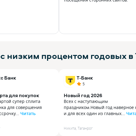
с низким процентом годовых в 
с Банк
Т-Банк
5
рта для покупок
Новый год 2026
артой супер сплита
Всех с наступающим
анка для совершения
праздником.Новый год наверное 
ссрочку...
Читать
и для всех один из главных...
Чит
артой супер сплита
Всех с наступающим праздником.
анка для совершения
Новый год наверное как и для все
г
Никита
,
Таганрог
ссрочку, но столкнулась
один из главных праздников,