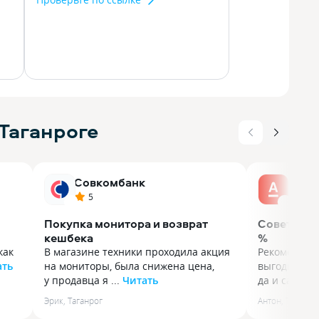
Таганроге
Совкомбанк
Альф
5
5
Покупка монитора и возврат
Советую вс
кешбека
%
как
В магазине техники проходила акция
Рекомендую
ать
на мониторы, была снижена цена,
выгодные "
у продавца я ...
Читать
да и самого 
х
В магазине техники проходила акция
Рекомендую
Эрик
,
Таганрог
Антон
,
Таганро
на мониторы, была снижена цена,
выгодные "