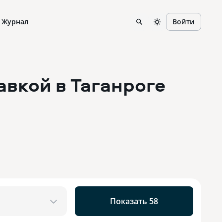
Журнал
Войти
тавкой
в Таганроге
Показать 58