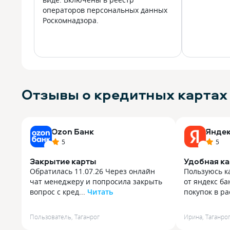
операторов персональных данных
Роскомнадзора.
Отзывы о кредитных картах 
Ozon Банк
Яндек
5
5
Закрытие карты
Удобная ка
Обратилась 11.07.26 Через онлайн
Пользуюсь к
чат менеджеру и попросила закрыть
от яндекс б
вопрос с кред...
Читать
покупок в ра
Обратилась 11.07.26 Через онлайн
Пользуюсь к
чат менеджеру и попросила закрыть
от яндекс б
Пользователь
,
Таганрог
Ирина
,
Таганро
вопрос с кредитной картой, карту
покупок в ра