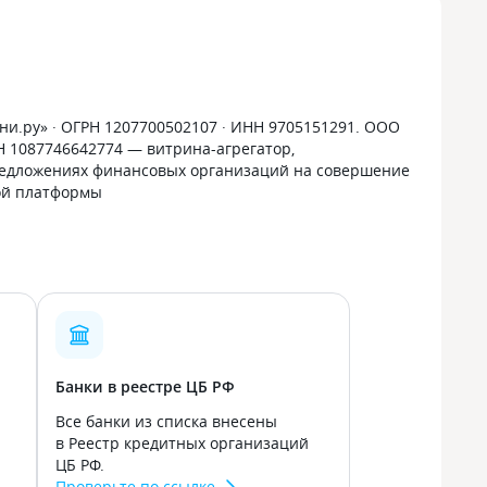
и.ру» · ОГРН 1207700502107 · ИНН 9705151291. ООО
РН 1087746642774 — витрина-агрегатор,
дложениях финансовых организаций на совершение
ой платформы
Банки в реестре ЦБ РФ
Все банки из списка внесены
в Реестр кредитных организаций
ЦБ РФ.
Проверьте по ссылке