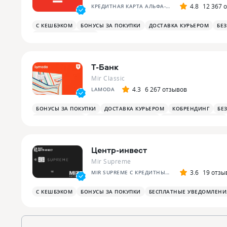
4.8
12 367 
КРЕДИТНАЯ КАРТА АЛЬФА-БАНКА
С КЕШБЭКОМ
БОНУСЫ ЗА ПОКУПКИ
ДОСТАВКА КУРЬЕРОМ
БЕ
ПЛАТЕЖНЫЙ СТИКЕР
Т-Банк
Mir Classic
4.3
6 267 отзывов
LAMODA
БОНУСЫ ЗА ПОКУПКИ
ДОСТАВКА КУРЬЕРОМ
КОБРЕНДИНГ
БЕ
БОНУСЫ НА АЗС
БОНУСЫ В РЕСТОРАНАХ
ПЛАТЕЖНЫЙ СТИКЕР
Центр-инвест
Mir Supreme
3.6
19 отзы
MIR SUPREME С КРЕДИТНЫМ ЛИМИТОМ
С КЕШБЭКОМ
БОНУСЫ ЗА ПОКУПКИ
БЕСПЛАТНЫЕ УВЕДОМЛЕНИ