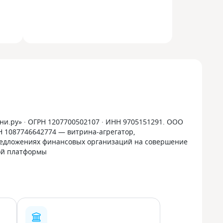
и.ру» · ОГРН 1207700502107 · ИНН 9705151291. ООО
РН 1087746642774 — витрина-агрегатор,
дложениях финансовых организаций на совершение
ой платформы