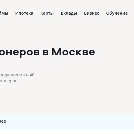
ймы
Ипотека
Карты
Вклады
Бизнес
Обучение
ионеров
в Москве
редложения в 40
сионеров!
рее