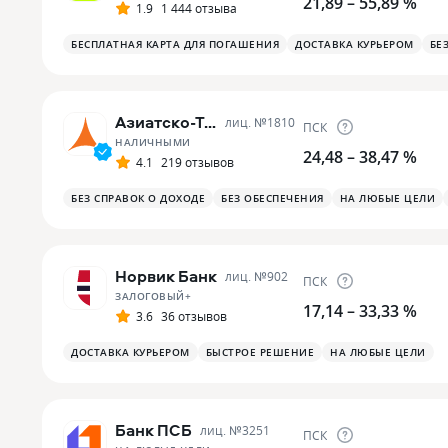
21,89 – 55,89 %
1.9
1 444 отзыва
БЕСПЛАТНАЯ КАРТА ДЛЯ ПОГАШЕНИЯ
ДОСТАВКА КУРЬЕРОМ
БЕ
Азиатско-Тихоокеанский Банк
лиц. №
1810
ПСК
НАЛИЧНЫМИ
24,48 – 38,47 %
4.1
219 отзывов
БЕЗ СПРАВОК О ДОХОДЕ
БЕЗ ОБЕСПЕЧЕНИЯ
НА ЛЮБЫЕ ЦЕЛИ
Норвик Банк
лиц. №
902
ПСК
ЗАЛОГОВЫЙ+
17,14 – 33,33 %
3.6
36 отзывов
ДОСТАВКА КУРЬЕРОМ
БЫСТРОЕ РЕШЕНИЕ
НА ЛЮБЫЕ ЦЕЛИ
Банк ПСБ
лиц. №
3251
ПСК