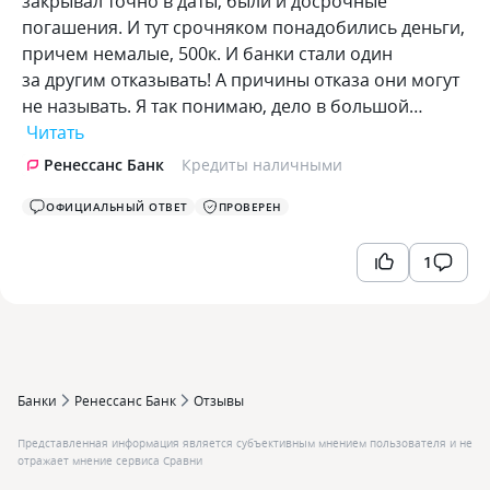
закрывал точно в даты, были и досрочные
погашения. И тут срочняком понадобились деньги,
причем немалые, 500к. И банки стали один
за другим отказывать! А причины отказа они могут
не называть. Я так понимаю, дело в большой…
Читать
Ренессанс Банк
Кредиты наличными
ОФИЦИАЛЬНЫЙ ОТВЕТ
ПРОВЕРЕН
1
Банки
Ренессанс Банк
Отзывы
Представленная информация является субъективным мнением пользователя и не
отражает мнение сервиса Сравни