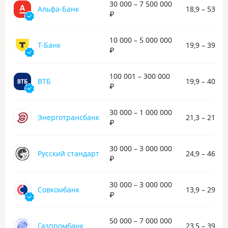
чутка побольше, но зато срок точно
Договор изучил, 
30 000 – 7 500 000
Альфа-Банк
18,9 – 53,9 
тот же и по итогу получается не такой
оформлять, а сп
₽
большой процент, и платить
спасибо за помо
столько же ежемесячно. В общем,
10 000 – 5 000 000
более выгодная рекомендация
Т-Банк
19,9 – 39,9 
₽
без двойного дна, договор
прозрачный, прочитала его вдоль
и поперек, никаких неприятных
100 001 – 300 000
ВТБ
19,9 – 40,9 
сюрпризов.
₽
30 000 – 1 000 000
Энерготрансбанк
21,3 – 21,5 
₽
30 000 – 3 000 000
Русский стандарт
24,9 – 46,5 
₽
30 000 – 3 000 000
Совкомбанк
13,9 – 29,4 
₽
50 000 – 7 000 000
Газпромбанк
23,5 – 39,3 