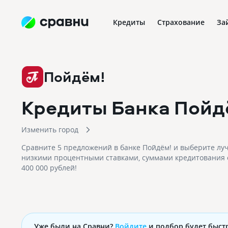
Кредиты
Страхование
За
Пойдём!
Кредиты Банка Пойд
Изменить город
Сравните 5 предложений в банке Пойдём! и выберите лу
низкими процентными ставками, суммами кредитования о
400 000 рублей!
Уже были на Сравни?
Войдите
и подбор будет быст