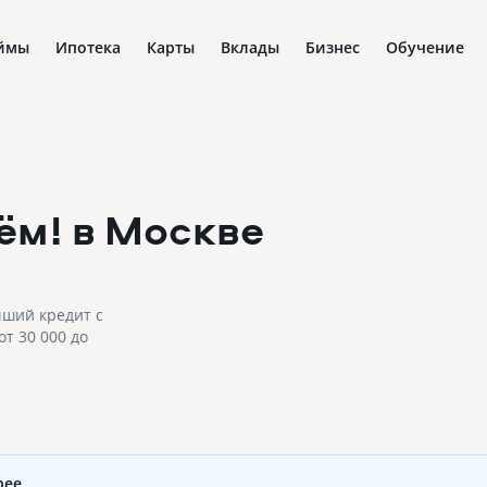
ймы
Ипотека
Карты
Вклады
Бизнес
Обучение
ём!
в Москве
чший кредит с
т 30 000 до
рее