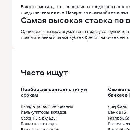
Важно отметить, что специалисты кредитной органи
представлены не все. Наверняка в ближайшее время
Самая высокая ставка по 
Одним из главных аргументов в пользу сотрудничест
положить деньги банка Кубань Кредит на очень выго
Часто ищут
Подбор депозитов по типу и
Самые по
срокам
банках в
Вклады до востребования
Сбербанк
Калькуляторы вкладов
Банк ВТБ
Сезонные вклады
Газпромба
Валютные вклады
Россельхо
Вклады в долларах
Банк ФК О