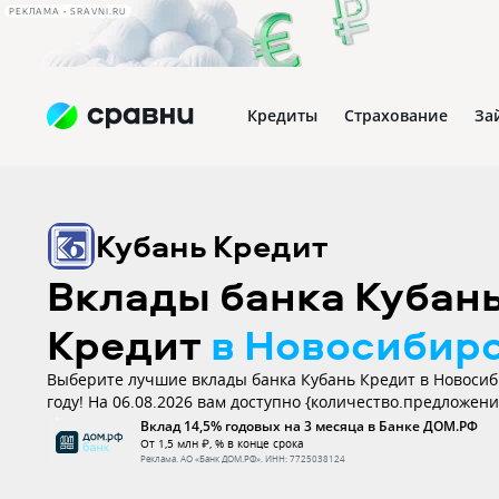
РЕКЛАМА • SRAVNI.RU
Кредиты
Страхование
За
Кубань Кредит
Вклады банка Кубан
Кредит
в Новосибир
Выберите лучшие вклады банка Кубань Кредит в Новосиб
году! На 06.08.2026 вам доступно {количество.предложени
процентной ставкой до 0%. Все вклады застрахованы.
Вклад 14,5% годовых на 3 месяца в Банке ДОМ.РФ
От 1,5 млн ₽, % в конце срока
Реклама.
АО «Банк ДОМ.РФ»
. ИНН:
7725038124