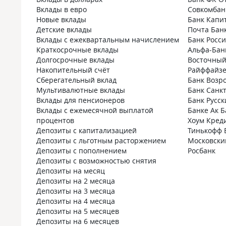
Вклады в евро
Совкомбан
Новые вклады
Банк Капи
Детские вклады
Почта Бан
Вклады с ежеквартальным начислением
Банк Росс
Краткосрочные вклады
Альфа-Бан
Долгосрочные вклады
Восточный
Накопительный счёт
Райффайзе
Сберегательный вклад
Банк Возр
Мультивалютные вклады
Банк Санк
Вклады для пенсионеров
Банк Русс
Вклады с ежемесячной выплатой
Банке Ак Б
процентов
Хоум Кред
Депозиты с капитализацией
Тинькофф 
Депозиты с льготным расторжением
Московски
Депозиты с пополнением
Росбанк
Депозиты с возможностью снятия
Депозиты на месяц
Депозиты на 2 месяца
Депозиты на 3 месяца
Депозиты на 4 месяца
Депозиты на 5 месяцев
Депозиты на 6 месяцев