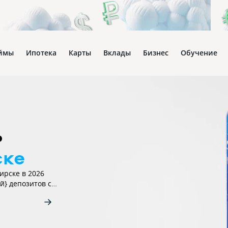
ймы
Ипотека
Карты
Вклады
Бизнес
Обучение
ь
ске
ирске в 2026
й} депозитов с