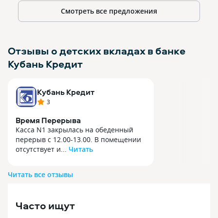
Смотреть все предложения
Отзывы о детских вкладах в банке
Кубань Кредит
Кубань Кредит
3
Время Перерыва
Касса N1 закрылась на обеденный
перерыв с 12.00-13.00. В помещении
отсутствует и...
Читать
Касса N1 закрылась на обеденный
перерыв с 12.00-13.00. В помещении
Читать все отзывы
отсутствует информация об
установленных перерывах. На
входной двери информация, что
Часто ищут
работают без перерыва.???? Очень
неудобно.