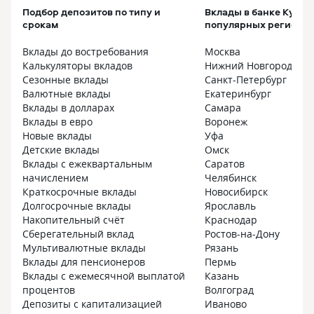
Подбор депозитов по типу и
Вклады в банке Кубан
срокам
популярных регионах
Вклады до востребования
Москва
Калькуляторы вкладов
Нижний Новгород
Сезонные вклады
Санкт-Петербург
Валютные вклады
Екатеринбург
Вклады в долларах
Самара
Вклады в евро
Воронеж
Новые вклады
Уфа
Детские вклады
Омск
Вклады с ежеквартальным
Саратов
начислением
Челябинск
Краткосрочные вклады
Новосибирск
Долгосрочные вклады
Ярославль
Накопительный счёт
Краснодар
Сберегательный вклад
Ростов-на-Дону
Мультивалютные вклады
Рязань
Вклады для пенсионеров
Пермь
Вклады с ежемесячной выплатой
Казань
процентов
Волгоград
Депозиты с капитализацией
Иваново