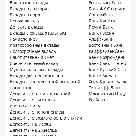
Валютные вклады
Россельхозбанк
Вклады в долларах
Банк ФК Открытие
Вклады в евро
Совкомбанк
Новые вклады
Банк Капитал
Детские вклады
Почта Банк
Вклады с ежеквартальным
Банк Россия
начислением
Альфа-Банк
Краткосрочные вклады
Восточный Банк
Долгосрочные вклады
Райффайзенбанк
Накопительный счёт
Банк Возрождение
Сберегательный вклад
Банк Санкт-Петербург
Мультивалютные вклады
Банк Русский Стандар
Вклады для пенсионеров
Банке Ак Барс
Вклады с ежемесячной выплатой
Хоум Кредит Банк
процентов
Тинькофф Банк
Депозиты с капитализацией
Московский Индустри
Депозиты с льготным
Росбанк
расторжением
Депозиты с пополнением
Депозиты с возможностью снятия
Депозиты на месяц
Депозиты на 2 месяца