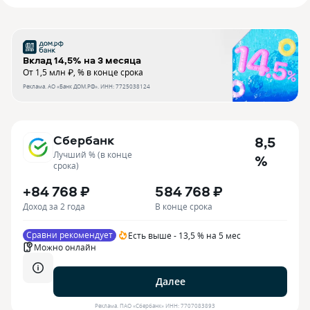
Вклад 14,5% на 3 месяца
От 1,5 млн ₽, % в конце срока
Реклама.
АО «Банк ДОМ.РФ»
. ИНН:
7725038124
Сбербанк
8,5
Лучший % (в конце
%
срока)
+84 768 ₽
584 768 ₽
Доход за 2 года
В конце срока
Сравни рекомендует
Есть выше - 13,5 % на 5 мес
Можно онлайн
Далее
Реклама.
ПАО «Сбербанк»
ИНН:
7707083893