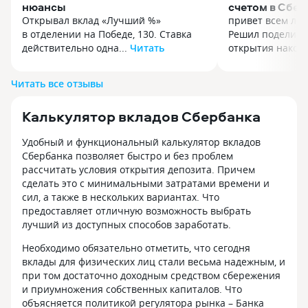
нюансы
счетом в Сбер
Открывал вклад «Лучший %»
привет всем лю
в отделении на Победе, 130. Ставка
Решил поделить
действительно одна...
Читать
открытия накопи
Открывал вклад «Лучший %»
привет всем лю
в отделении на Победе, 130. Ставка
Решил поделить
Читать все отзывы
действительно одна из самых
открытия накопи
высоких у Сбера на данный момент —
Сбербанке 😊 Я 
Калькулятор вкладов Сбербанка
на 0,5–1% выше обычных
присматривался 
накопительных счетов. Оформили
сбережений, что
Удобный и функциональный калькулятор вкладов
быстро, менеджер всё разжевал.
мечту (ну там р
Сбербанка позволяет быстро и без проблем
Плюсы: — Процентот реально капает
путешествие уст
рассчитать условия открытия депозита. Причем
на отдельный счёт, капitalization
решился наконе
сделать это с минимальными затратами времени и
можно выбрать в конце срока или
Открытие прошл
сил, а также в нескольких вариантах. Что
ежемесячно. — В приложении видна
через приложен
предоставляет отличную возможность выбрать
вся история начислений, можно
договор подписа
лучший из доступных способов заработать.
досрочно закрыть без потери
ходить не пришл
накопленного (но это не на все
шикарно, когда 
Необходимо обязательно отметить, что сегодня
суммы, уточняйте). — Минимальная
телефона делает
вклады для физических лиц стали весьма надежным, и
сумма входа — комфортные 30 000 ₽,
понравилось? П
при том достаточно доходным средством сбережения
для Самары нормально. Минусы
каждый день, а 
и приумножения собственных капиталов. Что
и подводные камни: — «Лучший %» —
в любой момент
объясняется политикой регулятора рынка – Банка