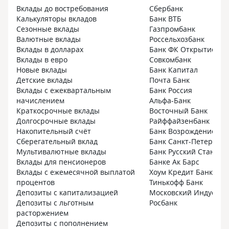
Вклады до востребования
Сбербанк
Калькуляторы вкладов
Банк ВТБ
Сезонные вклады
Газпромбанк
Валютные вклады
Россельхозбанк
Вклады в долларах
Банк ФК Открытие
Вклады в евро
Совкомбанк
Новые вклады
Банк Капитал
Детские вклады
Почта Банк
Вклады с ежеквартальным
Банк Россия
начислением
Альфа-Банк
Краткосрочные вклады
Восточный Банк
Долгосрочные вклады
Райффайзенбанк
Накопительный счёт
Банк Возрождение
Сберегательный вклад
Банк Санкт-Петербург
Мультивалютные вклады
Банк Русский Стандар
Вклады для пенсионеров
Банке Ак Барс
Вклады с ежемесячной выплатой
Хоум Кредит Банк
процентов
Тинькофф Банк
Депозиты с капитализацией
Московский Индустри
Депозиты с льготным
Росбанк
расторжением
Депозиты с пополнением