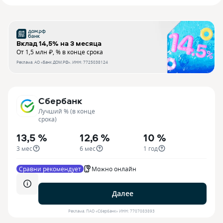
Вклад 14,5% на 3 месяца
От 1,5 млн ₽, % в конце срока
Реклама.
АО «Банк ДОМ.РФ»
. ИНН:
7725038124
Сбербанк
Лучший % (в конце
срока)
13,5 %
12,6 %
10 %
3 мес
6 мес
1 год
Сравни рекомендует
Можно онлайн
Далее
Реклама.
ПАО «Сбербанк»
ИНН:
7707083893