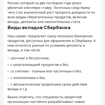
это маркетинг. Максималка действует
процентов 🌟 Ну
России, который за два последних года резко
только на сумму до 1 млн рублей
приятные сюрпр
увеличил ключевую ставку. Логичным следствием
и если не снимать проценты.
бонусов от банка
чего стал аналогичный рост процента доходности по
Свыше — ставка падает. — Досрочное
процент конечн
всем видам сберегательных продуктов, включая
расторжение: если снимете раньше,
(примерно 3% го
вклады, депозиты или накопительные счета.
проценты пересчитают по ставке
и спокойно 👍 Дл
Виды вкладов Сбербанка
«до востребования» (0,01%). Это
немного увеличи
указано мелким шрифтом в договоре.
и нервотрепки —
Наш сервис предлагает сразу несколько банковских
— Вклад пополняемый,
Короче говоря, 
продуктов, доступных для оформления в Сбербанка. К
но не частично расходуемый. То есть
и безопасный ☝️
ним относятся разные по условиям депозиты и
положить ещё можно, а снять часть
потихоньку откл
вклады, в том числе:
тела — нет, только всё целиком
советую задумат
с потерей процентов. — Курсовая
вариантом тоже!
срочные и бессрочные;
разница не защищена — если вклад
успехов в накоп
с капитализацией процентов и без;
в рублях, инфляция всё съест.
со снятием – полным или частичным и без;
с пополнением и без;
с автоматическим продлением срока действия
вклада и т.д.
Важно отметить, что специалисты кредитной
организации постоянно разрабатывают новые