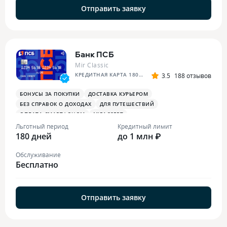
Отправить заявку
Банк ПСБ
Mir Classic
КРЕДИТНАЯ КАРТА 180 ДНЕЙ БЕЗ %
3.5
188 отзывов
БОНУСЫ ЗА ПОКУПКИ
ДОСТАВКА КУРЬЕРОМ
БЕЗ СПРАВОК О ДОХОДАХ
ДЛЯ ПУТЕШЕСТВИЙ
ОПЛАТА СМАРТФОНОМ
MIRACCEPT
БОНУСЫ ЗА МЕДИЦИНСКИЕ УСЛУГИ
Льготный период
Кредитный лимит
180 дней
до 1 млн ₽
Обслуживание
Бесплатно
Отправить заявку