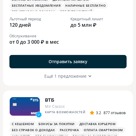
БЕСПЛАТНЫЕ УВЕДОМЛЕНИЯ
НАЛИЧНЫЕ БЕСПЛАТНО
БЕЗ СПРАВОК О ДОХОДАХ
ДЛЯ ПУТЕШЕСТВИЙ
ОПЛАТА СМАРТФОНОМ
MIRACCEPT
БИЗНЕС-ЗАЛЫ
Льготный период
Кредитный лимит
120 дней
БЕСПЛАТНАЯ ТУРИСТИЧЕСКАЯ СТРАХОВКА
до 5 млн ₽
Обслуживание
от 0 до 3 000 ₽ в мес
Отправить заявку
Ещё 1 предложение
ВТБ
Mir Classic
КАРТА ВОЗМОЖНОСТЕЙ
3.2
877 отзывов
С КЕШБЭКОМ
БОНУСЫ ЗА ПОКУПКИ
ДОСТАВКА КУРЬЕРОМ
БЕЗ СПРАВОК О ДОХОДАХ
РАССРОЧКА
ОПЛАТА СМАРТФОНОМ
MIRACCEPT
ДЛЯ САМОЗАНЯТЫХ
БОНУСЫ ЗА РАЗВЛЕЧЕНИЯ