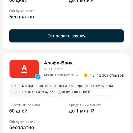
Обслуживание
Бесплатно
Отправить заявку
Альфа-Банк
Mir Classic
КРЕДИТНАЯ КАРТА АЛЬФА-БАНКА
4.8
12 369 отзывов
С КЕШБЭКОМ
БОНУСЫ ЗА ПОКУПКИ
ДОСТАВКА КУРЬЕРОМ
БЕЗ СПРАВОК О ДОХОДАХ
ДЛЯ ПУТЕШЕСТВИЙ
ОПЛАТА СМАРТФОНОМ
MIRACCEPT
ДЛЯ САМОЗАНЯТЫХ
ПЛАТЕЖНЫЙ СТИКЕР
Льготный период
Кредитный лимит
60 дней
до 1 млн ₽
Обслуживание
Бесплатно