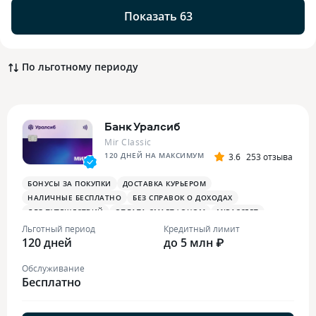
Показать 63
По льготному периоду
Банк Уралсиб
Mir Classic
120 ДНЕЙ НА МАКСИМУМ
3.6
253 отзыва
БОНУСЫ ЗА ПОКУПКИ
ДОСТАВКА КУРЬЕРОМ
НАЛИЧНЫЕ БЕСПЛАТНО
БЕЗ СПРАВОК О ДОХОДАХ
ДЛЯ ПУТЕШЕСТВИЙ
ОПЛАТА СМАРТФОНОМ
MIRACCEPT
Льготный период
Кредитный лимит
120 дней
до 5 млн ₽
Обслуживание
Бесплатно