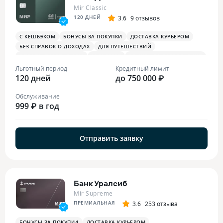
Mir Classic
120 ДНЕЙ
3.6
9 отзывов
С КЕШБЭКОМ
БОНУСЫ ЗА ПОКУПКИ
ДОСТАВКА КУРЬЕРОМ
БЕЗ СПРАВОК О ДОХОДАХ
ДЛЯ ПУТЕШЕСТВИЙ
ОПЛАТА СМАРТФОНОМ
MIRACCEPT
БОНУСЫ ЗА РАЗВЛЕЧЕНИЯ
БОНУСЫ В РЕСТОРАНАХ
Льготный период
Кредитный лимит
120 дней
до 750 000 ₽
Обслуживание
999 ₽ в год
Отправить заявку
Банк Уралсиб
Mir Supreme
ПРЕМИАЛЬНАЯ
3.6
253 отзыва
БОНУСЫ ЗА ПОКУПКИ
ДОСТАВКА КУРЬЕРОМ