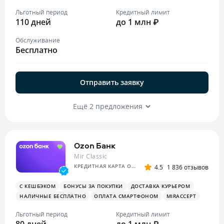
ПЛАТЕЖНЫЙ СТИКЕР
Льготный период
Кредитный лимит
110 дней
до 1 млн ₽
Обслуживание
Бесплатно
Отправить заявку
Ещё 2 предложения
Ozon Банк
Mir Classic
КРЕДИТНАЯ КАРТА OZON
4.5
1 836 отзывов
С КЕШБЭКОМ
БОНУСЫ ЗА ПОКУПКИ
ДОСТАВКА КУРЬЕРОМ
НАЛИЧНЫЕ БЕСПЛАТНО
ОПЛАТА СМАРТФОНОМ
MIRACCEPT
Льготный период
Кредитный лимит
80 дней
до 1 млн ₽