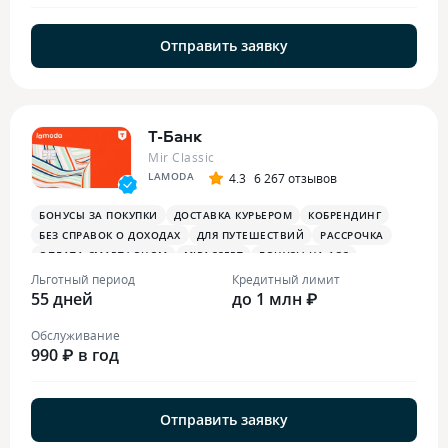
Отправить заявку
Т-Банк
Mir Classic
LAMODA
4.3
6 267 отзывов
БОНУСЫ ЗА ПОКУПКИ
ДОСТАВКА КУРЬЕРОМ
КОБРЕНДИНГ
БЕЗ СПРАВОК О ДОХОДАХ
ДЛЯ ПУТЕШЕСТВИЙ
РАССРОЧКА
ОПЛАТА СМАРТФОНОМ
MIRACCEPT
БОНУСЫ НА АЗС
БОНУСЫ В РЕСТОРАНАХ
ПЛАТЕЖНЫЙ СТИКЕР
Льготный период
Кредитный лимит
55 дней
до 1 млн ₽
Обслуживание
990 ₽ в год
Отправить заявку