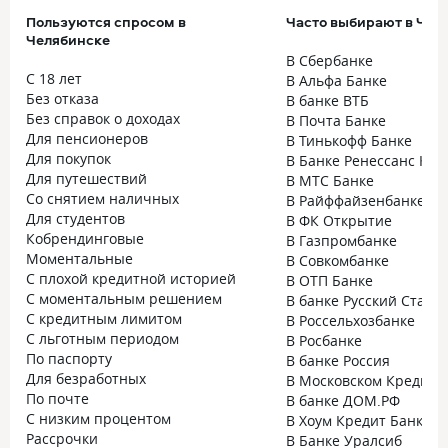
Пользуются спросом в
Часто выбирают в Чел
Челябинске
В Сбербанке
С 18 лет
В Альфа Банке
Без отказа
В банке ВТБ
Без справок о доходах
В Почта Банке
Для пенсионеров
В Тинькофф Банке
Для покупок
В Банке Ренессанс Кре
Для путешествий
В МТС Банке
Со снятием наличных
В Райффайзенбанке
Для студентов
В ФК Открытие
Кобрендинговые
В Газпромбанке
Моментальные
В Совкомбанке
С плохой кредитной историей
В ОТП Банке
С моментальным решением
В банке Русский Станд
С кредитным лимитом
В Россельхозбанке
С льготным периодом
В Росбанке
По паспорту
В банке Россия
Для безработных
В Московском Кредитн
По почте
В банке ДОМ.РФ
С низким процентом
В Хоум Кредит Банке
Рассрочки
В Банке Уралсиб