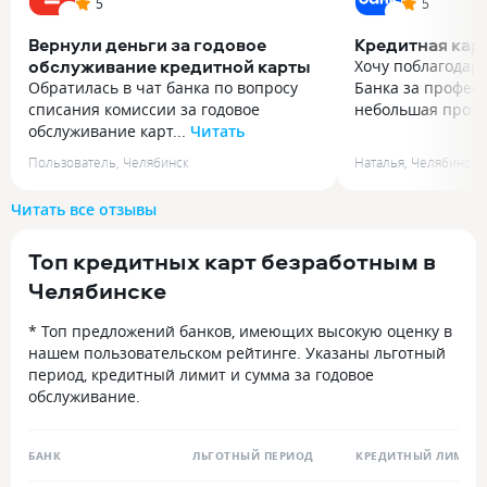
5
5
Вернули деньги за годовое
Кредитная кар
обслуживание кредитной карты
Хочу поблагодар
Обратилась в чат банка по вопросу
Банка за профес
списания комиссии за годовое
небольшая про..
обслуживание карт...
Читать
Хочу поблагодар
Обратилась в чат банка по вопросу
Банка за профес
Пользователь
,
Челябинск
Наталья
,
Челябинск
списания комиссии за годовое
небольшая пробл
обслуживание карты в размере 1190
поддержки подк
Читать все отзывы
рублей. Пользуюсь этой картой уже
быстро, внимате
много лет, но стоимость
и дали четкую и
Топ кредитных карт безработным в
обслуживания всегда смущала, так
Разобрались букв
как сумма довольно существенная.
минут. Приятно, 
Челябинске
Написала в чат с просьбой
настоящие профе
предложить вариант снижения
за оперативность
* Топ предложений банков, имеющих высокую оценку в
стоимости обслуживания
нашем пользовательском рейтинге. Указаны льготный
или заменить карту на более
период, кредитный лимит и сумма за годовое
выгодных условиях. Со мной
обслуживание.
общалась оператор Анна, которая
помогла решить мой вопрос.
Поскольку обслуживание карты уже
БАНК
ЛЬГОТНЫЙ ПЕРИОД
КРЕДИТНЫЙ ЛИМИТ
было оплачено до декабря этого года,