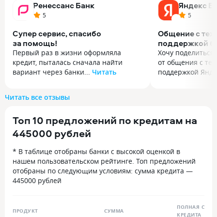
Ренессанс Банк
Яндекс Б
5
5
Супер сервис, спасибо
Общение с тех
за помощь!
поддержкой б
Первый раз в жизни оформляла
Хочу поделиться
кредит, пыталась сначала найти
от общения с те
вариант через банки...
Читать
поддержкой Яндек
Первый раз в жизни оформляла
Хочу поделиться
кредит, пыталась сначала найти
от общения с те
Читать все отзывы
вариант через банки ру, но они
поддержкой Янде
просто стали названивать в самое
вопросами по по
Топ 10 предложений по кредитам на
неподходящее время и пытались
кредита. Хочу вы
постоянно поменять условия — сумму
благодарность с
445000 рублей
побольше, срок поменьше, а мне
поддержки за оп
вообще такое не подходит.
и профессиональ
* В таблице отобраны банки с высокой оценкой в
Ну я пошла в Ренессанс, у меня там
Несмотря на то, 
нашем пользовательском рейтинге. Топ предложений
так и так дебетовка открыта, хотя бы
кредитного предл
отобраны по следующим условиям: сумма кредита —
знаю что да как. Очереди как всегда,
индивидуальный 
445000 рублей
конечно, но сервис сам нравится,
процесс), меня п
потому что видно что тебя понимают
проконсультиров
и готовы помогать. Девочка
четко объяснили,
ПОЛНАЯ СТОИ
ПРОДУКТ
СУММА
КРЕДИТА