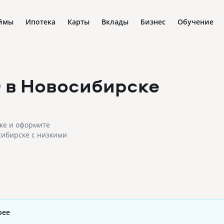
ймы
Ипотека
Карты
Вклады
Бизнес
Обучение
0
в Новосибирске
ске и оформите
сибирске с низкими
рее