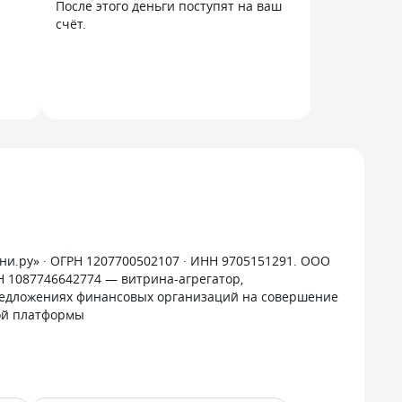
После этого деньги поступят на ваш
счёт.
и.ру» · ОГРН 1207700502107 · ИНН 9705151291. ООО
РН 1087746642774 — витрина-агрегатор,
дложениях финансовых организаций на совершение
ой платформы