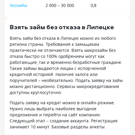
Экозайм
2 000 – 30 000
0,8
Взять займ без отказа в Липецке
Взять займ без отказа в Липецке можно из любого
региона страны. Требования к заемщикам
практически не отличаются. Взять микрозайм без
отказа быстро со 100% одобрением могут как
работающие, так и временно безработные граждане.
Также займы выдаются лицам с испорченной
кредитной историей. Наличие залога или
поручителей – необязательно. Подать заявку на займ
можно дистанционно. Сервисы микрокредитования
доступны круглосуточно.
Подать заявку на кредит можно в онлайн-режиме.
Нужно лишь выбрать наиболее выгодное
предложение и перейти на сайт компании.
Следующий этап – создание аккаунта. Регистрация
занимает 10 минут. Базовые разделы анкеты: