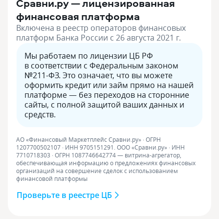
Сравни.ру — лицензированная
финансовая платформа
Включена в реестр операторов финансовых
платформ Банка России с 26 августа 2021 г.
Мы работаем по лицензии ЦБ РФ
в соответствии с Федеральным законом
№211-ФЗ. Это означает, что вы можете
оформить кредит или займ прямо на нашей
платформе — без переходов на сторонние
сайты, с полной защитой ваших данных и
средств.
АО «Финансовый Маркетплейс Сравни.ру» · ОГРН
1207700502107 · ИНН 9705151291. ООО «Сравни.ру» · ИНН
7710718303 · ОГРН 1087746642774 — витрина-агрегатор,
обеспечивающая информацию о предложениях финансовых
организаций на совершение сделок с использованием
финансовой платформы
Проверьте в реестре ЦБ