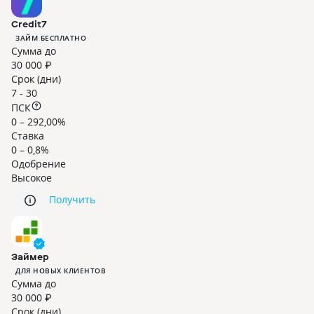
Credit7
ЗАЙМ БЕСПЛАТНО
Сумма до
30 000 ₽
Срок (дни)
7 - 30
ПСК
0 – 292,00%
Ставка
0 – 0,8%
Одобрение
Высокое
Получить
Займер
ДЛЯ НОВЫХ КЛИЕНТОВ
Сумма до
30 000 ₽
Срок (дни)