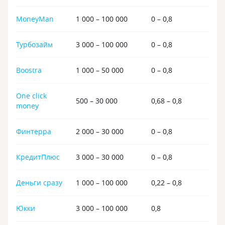
MoneyMan
1 000 – 100 000
0 – 0,8
Турбозайм
3 000 – 100 000
0 – 0,8
Boostra
1 000 – 50 000
0 – 0,8
One click
500 – 30 000
0,68 – 0,8
money
Финтерра
2 000 – 30 000
0 – 0,8
КредитПлюс
3 000 – 30 000
0 – 0,8
Деньги сразу
1 000 – 100 000
0,22 – 0,8
Юкки
3 000 – 100 000
0,8