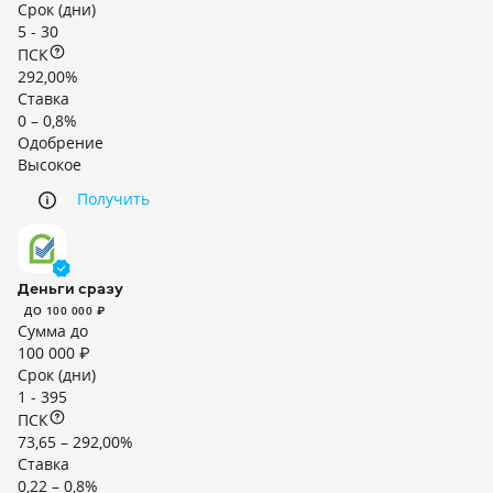
Срок (дни)
5 - 30
ПСК
292,00%
Ставка
0 – 0,8%
Одобрение
Высокое
Получить
Деньги сразу
ДО 100 000 ₽
Сумма до
100 000 ₽
Срок (дни)
1 - 395
ПСК
73,65 – 292,00%
Ставка
0,22 – 0,8%