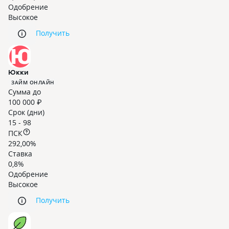
Одобрение
Высокое
Получить
Юкки
ЗАЙМ ОНЛАЙН
Сумма до
100 000 ₽
Срок (дни)
15 - 98
ПСК
292,00%
Ставка
0,8%
Одобрение
Высокое
Получить