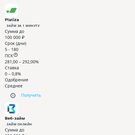
Platiza
ЗАЙМ ЗА 1 МИНУТУ
Сумма до
100 000 ₽
Срок (дни)
5 - 180
ПСК
281,00 – 292,00%
Ставка
0 – 0,8%
Одобрение
Среднее
Получить
Веб-займ
ЗАЙМ ОНЛАЙН
Сумма до