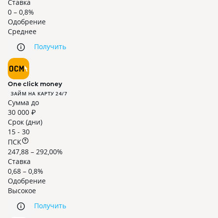
Ставка
0 – 0,8%
Одобрение
Среднее
Получить
One click money
ЗАЙМ НА КАРТУ 24/7
Сумма до
30 000 ₽
Срок (дни)
15 - 30
ПСК
247,88 – 292,00%
Ставка
0,68 – 0,8%
Одобрение
Высокое
Получить