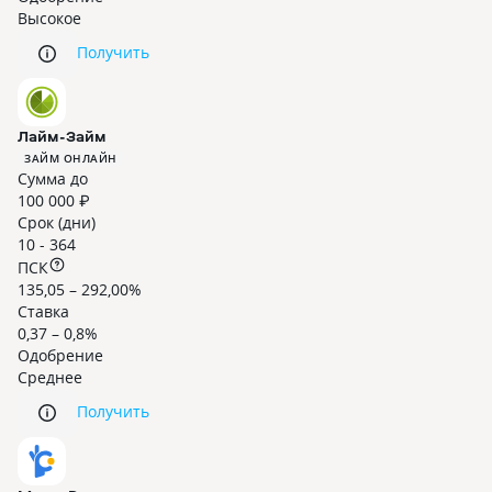
Высокое
Получить
Лайм-Займ
ЗАЙМ ОНЛАЙН
Сумма до
100 000 ₽
Срок (дни)
10 - 364
ПСК
135,05 – 292,00%
Ставка
0,37 – 0,8%
Одобрение
Среднее
Получить