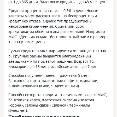
от 1 до 365 дней. Залоговые кредиты – до 48 месяцев.
Средняя процентная ставка – 0,5% в день. Новые
клиенты могут рассчитывать на беспроцентный
кредит без отказа. Однако тут предусмотрены
некоторые ограничения. Сумма или срок
кредитования обычно в два раза меньше. Например,
МФО «Деньга» выдает беспроцентный займ в размере
15 000 р. на 21 день.
Сумма кредита в МКК варьируется от 1000 до 100 000
р. Крупные займы выдаются благонадежным
заемщикам или под залог машины. Возраст ТС:
иномарки – до 15 лет, российские авто – до 7 лет.
Способы получения денег – расчетный счет,
банковская карта, наличными в офисе компании,
онлайн-кошелек (Киви, Яндекс Деньги).
Способы возврата кредита – наличными в кассе МФО,
банковская карта, платежная система «Золотая
корона», салоны связи (Связной), терминалы
(Элекснет).
Требования к получателю