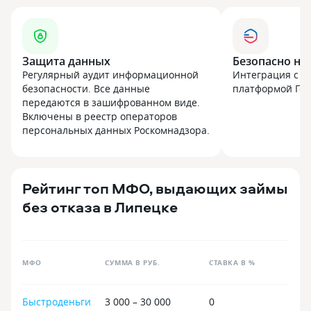
Защита данных
Безопасно на
Регулярный аудит информационной
Интеграция с г
безопасности. Все данные
платформой Госу
передаются в зашифрованном виде.
Включены в реестр операторов
персональных данных Роскомнадзора.
Рейтинг топ МФО, выдающих займы
без отказа в Липецке
МФО
СУММА В РУБ.
СТАВКА В %
Быстроденьги
3 000 – 30 000
0