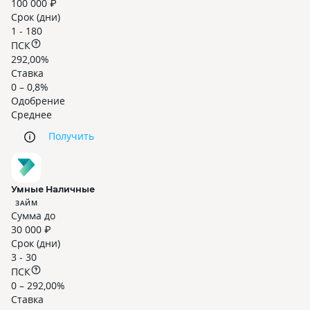
100 000 ₽
Срок (дни)
1 - 180
ПСК
292,00%
Ставка
0 – 0,8%
Одобрение
Среднее
Получить
Умные Наличные
ЗАЙМ
Сумма до
30 000 ₽
Срок (дни)
3 - 30
ПСК
0 – 292,00%
Ставка