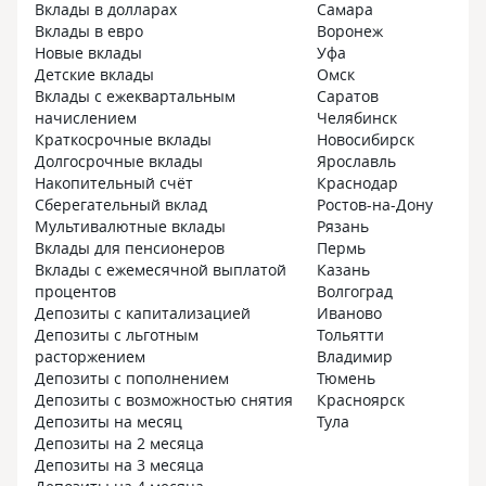
Вклады в долларах
Самара
рисков, деньги можно забрать
что ставку сниз
Вклады в евро
Воронеж
в любой момент. Оказывается, можно
и увеличить её
Новые вклады
Уфа
чтобы было открыто несколько
возможности нет
Детские вклады
Омск
накопительных счетов. Так
Роман не прост
Вклады с ежеквартальным
Саратов
и планирую сделать, в будущем
ссылку, а ответ
начислением
Челябинск
открою еще два. Постепенно
вопросы про из
Краткосрочные вклады
Новосибирск
начинаю вникать в особенности
и невозможност
Долгосрочные вклады
Ярославль
накоплений и понимаю, зачем
Накопительный счёт
Краснодар
изобретать велосипед? Если обо все
Сберегательный вклад
Ростов-на-Дону
подумали до нас опытные
Мультивалютные вклады
Рязань
финансисты. Читаю и наблюдаю
Вклады для пенсионеров
Пермь
за информацией в личном кабинете.
Вклады с ежемесячной выплатой
Казань
По поводу личного кабинета.
процентов
Волгоград
В телефон скачала приложение Т-
Депозиты с капитализацией
Иваново
Банка и уже в нем все вижу и могу
Депозиты с льготным
Тольятти
контролировать. Все предусмотрено
расторжением
Владимир
и удобно, мне нравится быть
Депозиты с пополнением
Тюмень
клиентом этого банка)
Депозиты с возможностью снятия
Красноярск
Депозиты на месяц
Тула
Депозиты на 2 месяца
Депозиты на 3 месяца