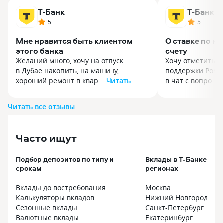
Т-Банк
Т-Банк
5
5
Мне нравится быть клиентом
О ставке по н
этого банка
счету
Желаний много, хочу на отпуск
Хочу отметить р
в Дубае накопить, на машину,
поддержки Рома
хороший ремонт в квар...
Читать
в чат с вопро...
Желаний много, хочу на отпуск
Хочу отметить р
в Дубае накопить, на машину,
поддержки Рома
Читать все отзывы
хороший ремонт в квартире.
в чат с вопросо
Согласитесь, без процентов, сделать
счёт. Меня инте
это сложнее. И когда деньги лежат
открыть счёт все
Часто ищут
на счету, это меня останавливает
сейчас актуаль
от не нужных трат. Мне как-то
ставка, так как 
Подбор депозитов по типу и
Вклады в Т-Банке в п
спокойнее копить с Т-Банком.
она была 11%. 
срокам
регионах
В других банках были ситуации,
ответил и всё п
которые не понравились. А тут все
Он уточнил, что
Вклады до востребования
Москва
хорошо, ровно и спокойно. Я даже
бессрочный, пр
Калькуляторы вкладов
Нижний Новгород
накопительный счет открыла.
на ежедневный о
Сезонные вклады
Санкт-Петербург
Первый раз, между прочим, можете
держать деньги 
Валютные вклады
Екатеринбург
меня поздравить с дебютом. Никаких
угодно. Также с