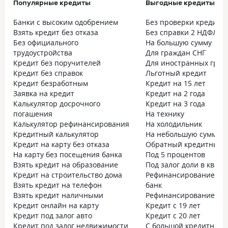
Популярные кредиты
Выгодные кредиты
Банки с высоким одобрением
Без проверки кредитн
Взять кредит без отказа
Без справки 2 НДФЛ
Без официального
На большую сумму
трудоустройства
Для граждан СНГ
Кредит без поручителей
Для иностранных граж
Кредит без справок
Льготный кредит
Кредит безработным
Кредит на 15 лет
Заявка на кредит
Кредит на 2 года
Калькулятор досрочного
Кредит на 3 года
погашения
На технику
Калькулятор рефинансирования
На холодильник
Кредитный калькулятор
На небольшую сумму
Кредит на карту без отказа
Обратный кредитный к
На карту без посещения банка
Под 5 процентов
Взять кредит на образование
Под залог доли в квар
Кредит на строительство дома
Рефинансирование без
Взять кредит на телефон
банк
Взять кредит наличными
Рефинансирование без
Кредит онлайн на карту
Кредит с 19 лет
Кредит под залог авто
Кредит с 20 лет
Кредит под залог недвижимости
С большой кредитной 