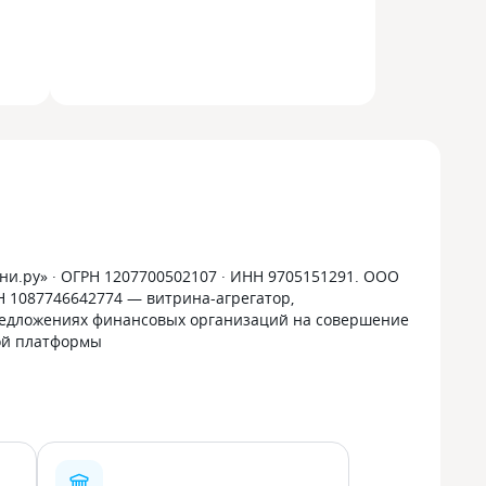
и.ру» · ОГРН 1207700502107 · ИНН 9705151291. ООО
РН 1087746642774 — витрина-агрегатор,
дложениях финансовых организаций на совершение
ой платформы