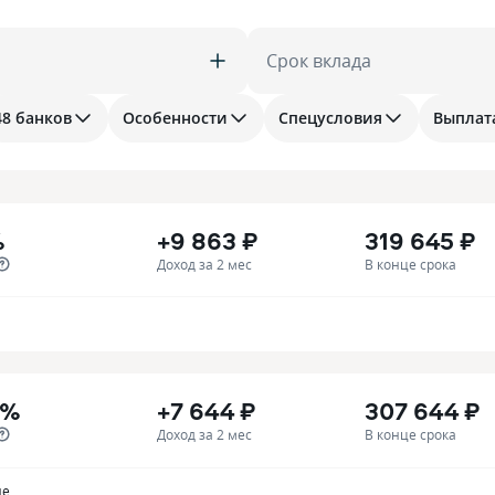
Срок вклада
48 банков
Особенности
Спецусловия
Выплат
%
+9 863 ₽
319 645 ₽
Доход за 2 мес
В конце срока
 %
+7 644 ₽
307 644 ₽
Доход за 2 мес
В конце срока
ие