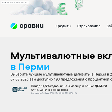
РЕКЛАМА • SRAVNI.RU
Кредиты
Страхование
За
Мультивалютные вк
в Перми
Выберите лучшие мультивалютные депозиты в Перми в 20
07.08.2026 вам доступно 193 предложения с процентной с
Все вклады застрахованы.
Вклад 14,5% годовых на 3 месяца в Банке ДОМ.РФ
От 1,5 млн ₽, % в конце срока
Реклама.
АО «Банк ДОМ.РФ»
. ИНН:
7725038124