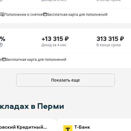
Пополнение и снятие
Бесплатная карта для пополнений
 %
+13 315 ₽
313 315 ₽
Доход за 4 мес
В конце срока
е
Бесплатная карта для пополнений
Показать еще
кладах в Перми
овский Кредитный
Т-Банк