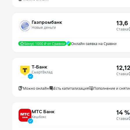
13,6
Газпромбанк
Новые деньги
Ставка
Бонус 1000 ₽ от Сравни
Онлайн-заявка на Сравни
12,1
Т-Банк
СмартВклад
Ставка
Можно онлайн
Есть капитализация
Пополнение и сняти
14 
МТС Банк
Кешбокс
Ставка