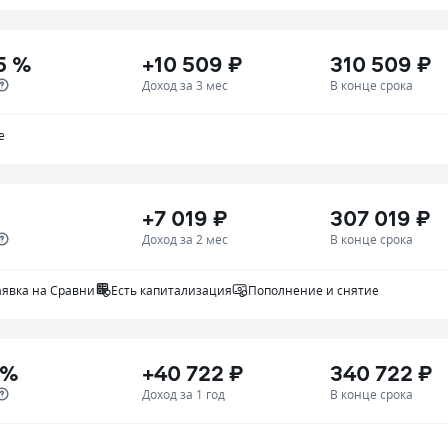
5 %
+10 509 ₽
310 509 ₽
Доход за 3 мес
В конце срока
е
%
+7 019 ₽
307 019 ₽
Доход за 2 мес
В конце срока
явка на Сравни
Есть капитализация
Пополнение и снятие
 %
+40 722 ₽
340 722 ₽
Доход за 1 год
В конце срока