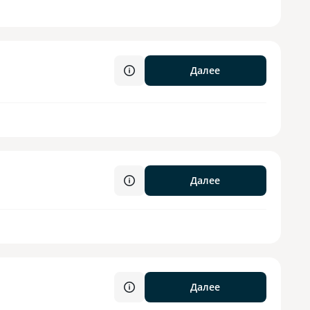
Далее
Далее
Далее