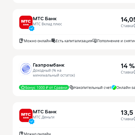
14,0
МТС Банк
МТС Вклад плюс
Ставка
Можно онлайн
Есть капитализация
Пополнение и сняти
14 
Газпромбанк
Доходный (% на
Ставка
минимальный остаток)
Бонус 1000 ₽ от Сравни
Накопительный счет
Онлайн-за
13,5
МТС Банк
МТС Деньги
Ставка
Можно онлайн