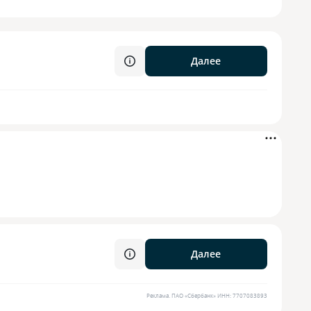
Далее
Далее
Реклама.
ПАО «Сбербанк»
ИНН:
7707083893