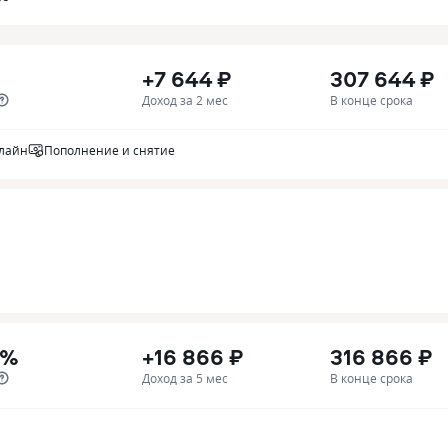
%
+7 644 ₽
307 644 ₽
Доход за 2 мес
В конце срока
лайн
Пополнение и снятие
 %
+16 866 ₽
316 866 ₽
Доход за 5 мес
В конце срока