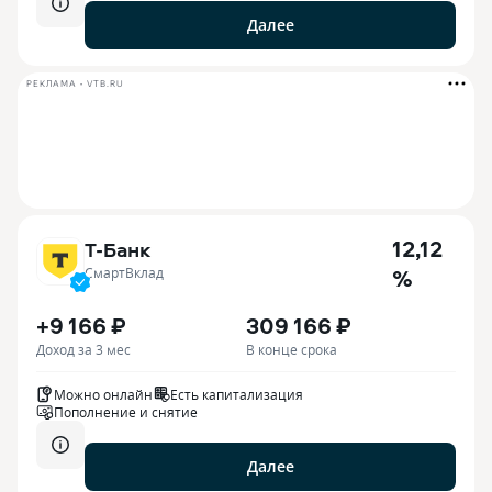
Далее
РЕКЛАМА • VTB.RU
12,12
Т-Банк
%
СмартВклад
+9 166 ₽
309 166 ₽
Доход за 3 мес
В конце срока
Можно онлайн
Есть капитализация
Пополнение и снятие
Далее