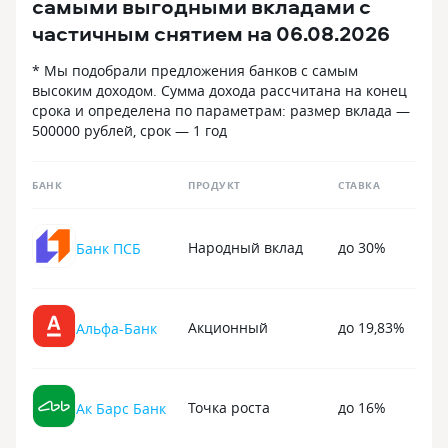
самыми выгодными вкладами с
банкомата без комиссии. Кэшбэк 1,5
открытия, по ср
частичным снятием на 06.08.2026
на всё и 5 на три категории каждый
что начисление
месяц. Единственное что меня
в конце срока вк
* Мы подобрали предложения банков с самым
не устраивает, так это ставки
случае не пред
высоким доходом. Сумма дохода рассчитана на конец
по вкладам, ниже чем в других и всего
и пролонгация, 
срока и определена по параметрам: размер вклада —
2 продукта. Мало офисов,
денежные средс
500000 рублей, срок — 1 год
а банкоматов почти нет кроме
процентами на д
офисов, партнёров нет. Владелец
Все было очень
турок.
и разъяснено, ч
БАНК
ПРОДУКТ
СТАВКА
открыть депозит
сделал. Спасибо
за помощь.
Народный вклад
до 30%
Банк ПСБ
Акционный
до 19,83%
Альфа-Банк
Точка роста
до 16%
Ак Барс Банк