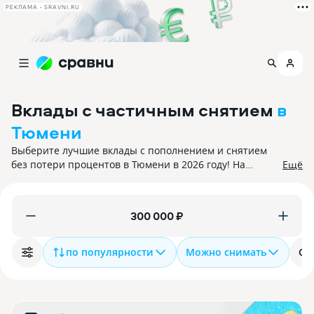
РЕКЛАМА • SRAVNI.RU
Вклады с частичным снятием
в
Тюмени
Выберите лучшие вклады с пополнением и снятием
без потери процентов в Тюмени в 2026 году! На
Ещё
06.08.2026 вам доступно 52 предложения с процентной
ставкой до 15,5%. Все вклады застрахованы.
₽
по популярности
Можно снимать
Ср