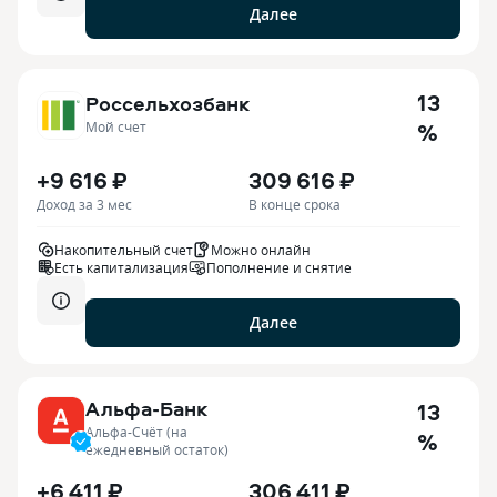
Далее
13
Россельхозбанк
%
Мой счет
+9 616 ₽
309 616 ₽
Доход за 3 мес
В конце срока
Накопительный счет
Можно онлайн
Есть капитализация
Пополнение и снятие
Далее
Альфа-Банк
13
Альфа-Счёт (на
%
ежедневный остаток)
+6 411 ₽
306 411 ₽