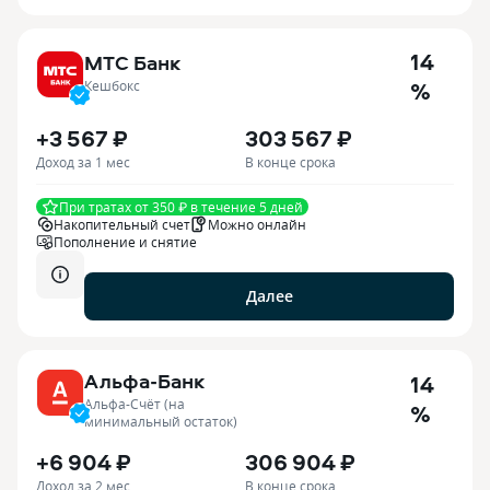
14
МТС Банк
%
Кешбокс
+3 567 ₽
303 567 ₽
Доход за 1 мес
В конце срока
При тратах от 350 ₽ в течение 5 дней
Накопительный счет
Можно онлайн
Пополнение и снятие
Далее
Альфа-Банк
14
Альфа-Счёт (на
%
минимальный остаток)
+6 904 ₽
306 904 ₽
Доход за 2 мес
В конце срока