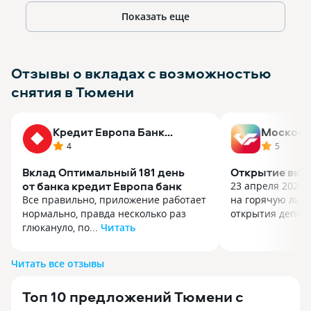
Показать еще
Отзывы о вкладах с возможностью
снятия в Тюмени
Кредит Европа Банк
Московс
(Россия)
Банк
4
5
Вклад Оптимальный 181 день
Открытие вкл
от банка кредит Европа банк
23 апреля 2026 
Все правильно, приложение работает
на горячую лин
нормально, правда несколько раз
открытия депози
глюкануло, по...
Читать
23 апреля 2026 
Все правильно, приложение работает
на горячую лин
нормально, правда несколько раз
открытия депоз
Читать все отзывы
глюкануло, посыпались смс
процент на депо
за прошлые покупки без остановки,
условия по откр
Топ 10 предложений Тюмени с
пришлось перезагрузить телефон.
Ответила опера
Можно снимать наличные из любого
и рассказала по