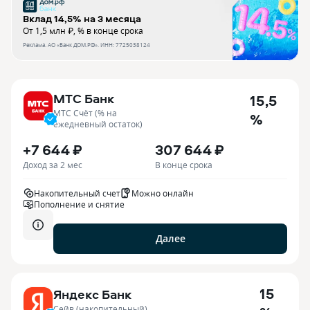
Вклад 14,5% на 3 месяца
От 1,5 млн ₽, % в конце срока
Реклама.
АО «Банк ДОМ.РФ»
. ИНН:
7725038124
МТС Банк
15,5
МТС Счёт (% на
%
ежедневный остаток)
+7 644 ₽
307 644 ₽
Доход за 2 мес
В конце срока
Накопительный счет
Можно онлайн
Пополнение и снятие
Далее
15
Яндекс Банк
Сейв (накопительный)