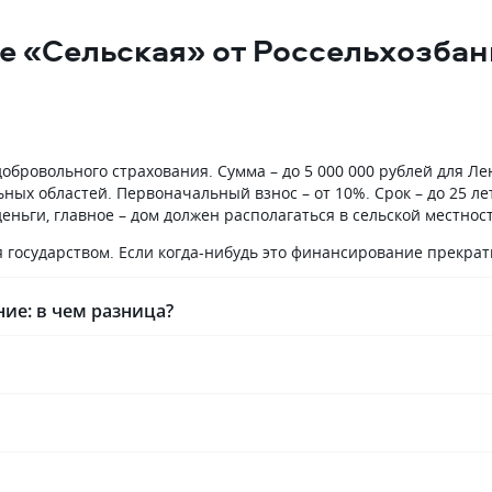
е было. Для долгого
с работой. Документы гоняли пар
для меня главное.
раз, но менеджер не терялся,
ке «Сельская» от Россельхозбан
объяснял, что донести. Сделку
провели без проблем, плачу до си
пор, график в приложении вижу.
 добровольного страхования. Сумма – до 5 000 000 рублей для 
льных областей. Первоначальный взнос – от 10%. Срок – до 25 л
ньги, главное – дом должен располагаться в сельской местност
 государством. Если когда-нибудь это финансирование прекрати
ие: в чем разница?