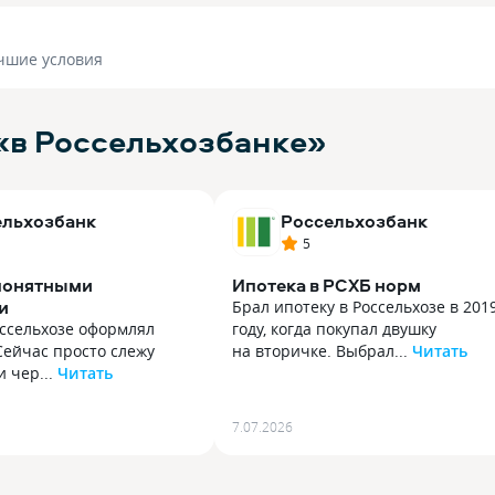
чшие условия
«в Россельхозбанке»
ельхозбанк
Россельхозбанк
5
 понятными
Ипотека в РСХБ норм
и
Брал ипотеку в Россельхозе в 201
оссельхозе оформлял
году, когда покупал двушку
 Сейчас просто слежу
на вторичке. Выбрал...
Читать
 чер...
Читать
Брал ипотеку в Россельхозе в 201
оссельхозе оформлял
году, когда покупал двушку
 Сейчас просто слежу
на вторичке. Выбрал банк
7.07.2026
и через приложение.
не с первого раза, сравнивал с п
писания, остаток
других. В РСХБ ставка вышла
Никаких сюрпризов
нормальная, плюс офис был рядо