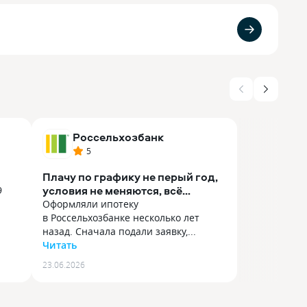
Россельхозбанк
5
Плачу по графику не перый год,
условия не меняются, всё
9
стабильно.
Оформляли ипотеку
в Россельхозбанке несколько лет
9
назад. Сначала подали заявку,...
Читать
Оформляли ипотеку
23.06.2026
арой
в Россельхозбанке несколько лет
назад. Сначала подали заявку, потом
м
начали собирать документы.