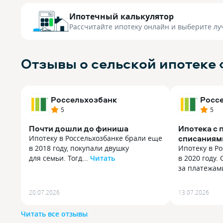
Ипотечный калькулятор
Рассчитайте ипотеку онлайн
и выберите лу
Отзывы о сельской ипотеке 
Россельхозбанк
Росс
5
5
Почти дошли до финиша
Ипотека с
списаниям
Ипотеку в Россельхозбанке брали еще
в 2018 году, покупали двушку
Ипотеку в Р
для семьи. Тогд...
Читать
в 2020 году.
Ипотеку в Россельхозбанке брали еще
за платежами
в 2018 году, покупали двушку
Ипотеку в Р
для семьи. Тогда заявку подавали
в 2020 году.
20.07.2026
13.07.2026
в отделении, с документами
за платежам
пришлось поездить, никакого «всё
Видно дату с
Читать все отзывы
за пять минут в телефоне» еще
и историю. 