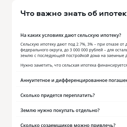
не было. Зато менеджер нормально
по графику н
вел нашу сделку и заранее говорил,
кредита это 
Что важно знать об ипоте
что подготовить к следующему
визиту. Платим уже много лет,
несколько раз вносили досрочно,
поэтому осталось совсем немного.
На каких условиях дают сельскую ипотеку?
Сейчас, конечно, стало проще:
остаток и график смотрю
Сельскую ипотеку дают под 2.7%, 3% – при отказе от
в приложении. Иногда даже
федерального округа, до 3 000 000 рублей – для оста
не верится, что скоро квартира будет
землю с последующей постройкой дома на заемные де
уже полностью наша.
Нужно заметить, что сельская ипотека финансируется
Аннуитетное и дифференцированное погашен
Сколько придется переплатить?
Землю нужно покупать отдельно?
Сколько созаемщиков можно привлечь?