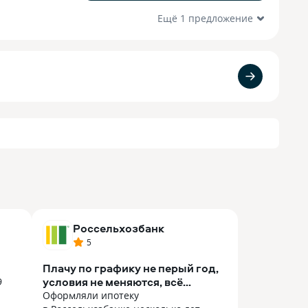
Ещё 1 предложение
Россельхозбанк
5
Плачу по графику не перый год,
условия не меняются, всё
9
стабильно.
Оформляли ипотеку