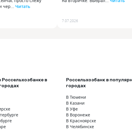
 Сейчас просто слежу
на вторичке. Выбрал...
Читать
 чер...
Читать
Брал ипотеку в Россельхозе в 201
оссельхозе оформлял
году, когда покупал двушку
 Сейчас просто слежу
на вторичке. Выбрал банк
7.07.2026
и через приложение.
не с первого раза, сравнивал с п
писания, остаток
других. В РСХБ ставка вышла
Никаких сюрпризов
нормальная, плюс офис был рядо
е было. Для долгого
с работой. Документы гоняли пар
для меня главное.
раз, но менеджер не терялся,
объяснял, что донести. Сделку
провели без проблем, плачу до си
пор, график в приложении вижу.
в Россельхозбанке в
Россельхозбанк в популяр
городах
городах
В Тюмени
В Казани
ирске
В Уфе
етербурге
В Воронеже
нбурге
В Красноярске
аре
В Челябинске