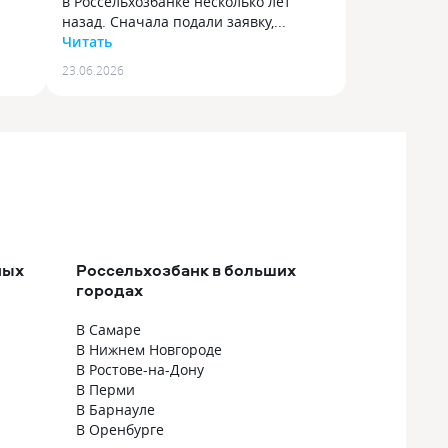
в Россельхозбанке несколько лет
9
назад. Сначала подали заявку,...
Читать
Оформляли ипотеку
23.06.2026
арой
в Россельхозбанке несколько лет
назад. Сначала подали заявку, потом
м
начали собирать документы.
у
Сотрудник сопровождал на каждом
этапе, подсказывал, что нужно
донести и как проходит процесс. Это
х
сильно упростило все оформление,
потому что вопросов было много.
На сделке все прошло спокойно,
условия остались такими же,
ных
Россельхозбанк в больших
как обсуждали заранее. Сейчас плачу
городах
через приложение, там удобно
смотреть остаток и график платежей.
В Самаре
В Нижнем Новгороде
В Ростове-на-Дону
В Перми
В Барнауле
В Оренбурге