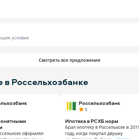
чшие условия
Смотреть все предложения
е в Россельхозбанке
ельхозбанк
Россельхозбанк
5
 понятными
Ипотека в РСХБ норм
и
Брал ипотеку в Россельхозе в 201
оссельхозе оформлял
году, когда покупал двушку