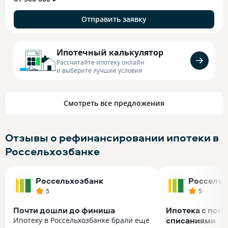
Отправить заявку
Ипотечный калькулятор
Рассчитайте ипотеку онлайн
и выберите лучшие условия
Смотреть все предложения
Отзывы о рефинансировании ипотеки в
Россельхозбанке
Россельхозбанк
Россельх
5
5
Почти дошли до финиша
Ипотека с пон
списаниями
Ипотеку в Россельхозбанке брали еще