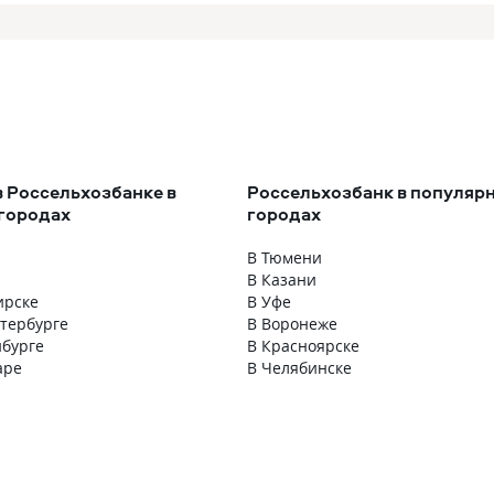
в Россельхозбанке в
Россельхозбанк в популяр
городах
городах
В Тюмени
В Казани
ирске
В Уфе
етербурге
В Воронеже
нбурге
В Красноярске
аре
В Челябинске