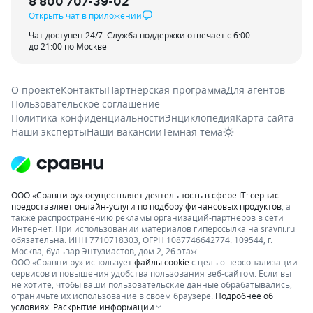
8 800 707-39-02
Открыть чат в приложении
Чат доступен 24/7. Служба поддержки отвечает с 6:00
до 21:00 по Москве
О проекте
Контакты
Партнерская программа
Для агентов
Пользовательское соглашение
Политика конфиденциальности
Энциклопедия
Карта сайта
Наши эксперты
Наши вакансии
Тёмная тема
ООО «Сравни.ру» осуществляет деятельность в сфере IT: сервис
предоставляет онлайн-услуги по подбору финансовых продуктов
, а
также распространению рекламы организаций-партнеров в сети
Интернет.
При использовании материалов гиперссылка на sravni.ru
обязательна. ИНН 7710718303, ОГРН 1087746642774. 109544, г.
Москва, бульвар Энтузиастов, дом 2, 26 этаж.
ООО «Сравни.ру» использует
файлы cookie
с целью персонализации
сервисов и повышения удобства пользования веб-сайтом. Если вы
не хотите, чтобы ваши пользовательские данные обрабатывались,
ограничьте их использование в своём браузере.
Подробнее об
условиях.
Раскрытие информации