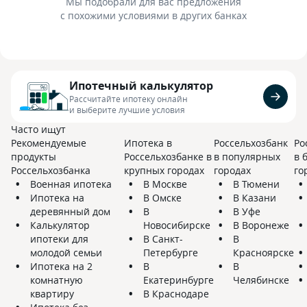
Мы подобрали для вас предложения
с похожими условиями в других банках
Ипотечный калькулятор
Рассчитайте ипотеку онлайн
и выберите лучшие условия
Часто ищут
Рекомендуемые
Ипотека в
Россельхозбанк
Ро
продукты
Россельхозбанке в
в популярных
в 
Россельхозбанка
крупных городах
городах
го
Военная ипотека
В Москве
В Тюмени
Ипотека на
В Омске
В Казани
деревянный дом
В
В Уфе
Калькулятор
Новосибирске
В Воронеже
ипотеки для
В Санкт-
В
молодой семьи
Петербурге
Красноярске
Ипотека на 2
В
В
комнатную
Екатеринбурге
Челябинске
квартиру
В Краснодаре