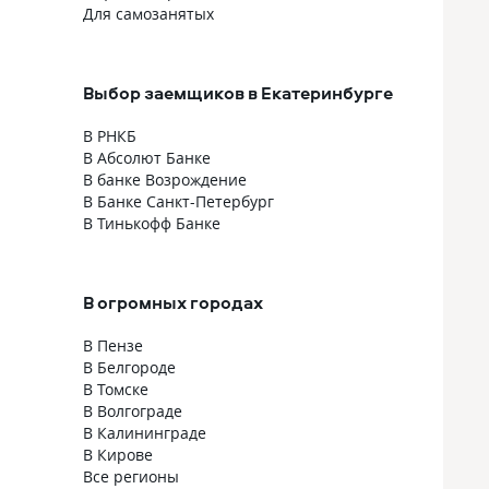
е
в пункты до
Для самозанятых
смущали. Та
специалисты
(собственно,
Выбор заемщиков в Екатеринбурге
то
·
В РНКБ
В Абсолют Банке
. ·
В банке Возрождение
е,
В Банке Санкт-Петербург
В Тинькофф Банке
В огромных городах
ть.
В Пензе
В Белгороде
В Томске
В Волгограде
В Калининграде
В Кирове
Все регионы