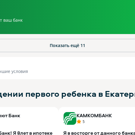
Показать ещё
11
чшие условия
ении первого ребенка в Екате
лют Банк
КАМКОМБАНК
5
анк! Я 8лет в ипотеке
Я в восторге от данного банк