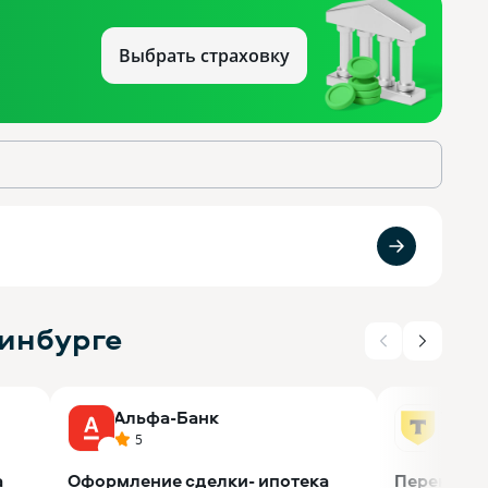
ринбурге
Альфа-Банк
Т-Ба
5
5
а
Оформление сделки- ипотека
Перенос и