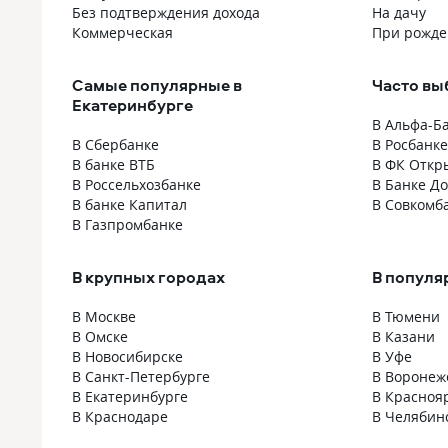
в других бан
Без подтверждения дохода
На дачу
рада, что до
Коммерческая
При рожде
сотрудничес
банком.
Самые популярные в
Часто вы
Екатеринбурге
В Альфа-Б
В Сбербанке
В Росбанке
В банке ВТБ
В ФК Откр
В Россельхозбанке
В Банке Д
В банке Капитал
В Совкомб
В Газпромбанке
В крупных городах
В популя
В Москве
В Тюмени
В Омске
В Казани
В Новосибирске
В Уфе
В Санкт-Петербурге
В Воронеж
В Екатеринбурге
В Красноя
В Краснодаре
В Челябин