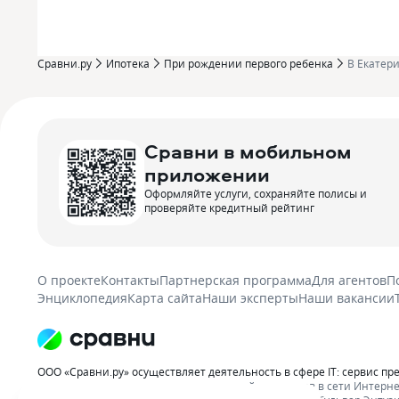
Сравни.ру
Ипотека
При рождении первого ребенка
В Екатер
Сравни в мобильном
приложении
Оформляйте услуги, сохраняйте полисы и
проверяйте кредитный рейтинг
О проекте
Контакты
Партнерская программа
Для агентов
П
Энциклопедия
Карта сайта
Наши эксперты
Наши вакансии
ООО «Сравни.ру» осуществляет деятельность в сфере IT: сервис пр
распространению рекламы организаций-партнеров в сети Интерне