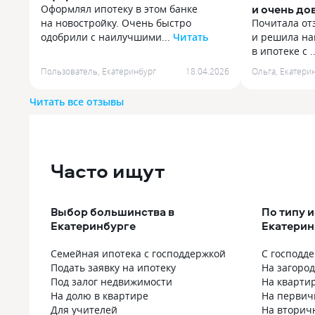
и очень до
Оформлял ипотеку в этом банке
обслужива
на новостройку. Очень быстро
Почитала от
одобрили с наилучшими...
Читать
и решила на
Оформлял ипотеку в этом банке
в ипотеке с .
на новостройку. Очень быстро
Почитала от
Пользователь
,
Екатеринбург
18.04.2026
Ольга
,
Екатери
одобрили с наилучшими условиями.
и решила на
Встретились все стороны в офисе,
в ипотеке с 
Читать все отзывы
подробно объяснили что нужно
обслуживани
сделать сейчас и дали инструкцию
обратиться в
по моим действиям в дальнейшем.
решаются вс
Приложение у банка есть и с оплатой
непредиденн
ипотеки вопросов не возникает,
Часто ищут
В пандемию 
автоплатижи работают как
к ситуации 
швейцарские часы. В приложении
отсрочку пла
также есть отслеживание ипотечных
на встречу 
Выбор большинства в
По типу 
страховок, графиков и справок. Все
оптимальные
Екатеринбурге
Екатерин
очень удобно. Возникающие вопросы
По вопросам
оперативно решаются через чат.
вежливо раз
Семейная ипотека с господдержкой
С господд
Рекомендую
предлагают
Подать заявку на ипотеку
На загоро
вопроса. Ли
Под залог недвижимости
На кварти
обслуживани
На долю в квартире
На первич
рассказываю
Для учителей
На вторич