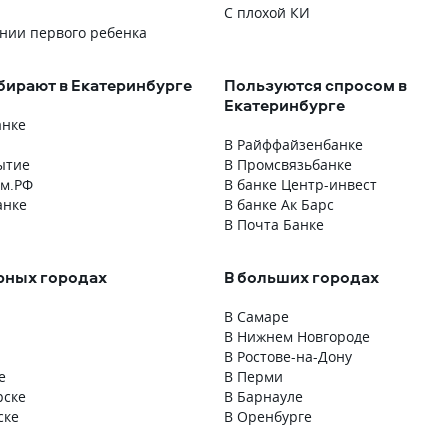
ках- просто шок. Очень
от застройщика, согласовывая вс
С плохой КИ
лгосрочное
нюансы. · Помог выбрать
нии первого ребенка
тво именно с этим
оптимальную для нас программу
государственной поддержки
бирают в Екатеринбурге
Пользуются спросом в
(семейная ипотека), хотя
Екатеринбурге
мы изначально о ней не знали, ч
анке
дало огромную выгоду по ставке. 
Подробно, на пальцах, объяснил
В Райффайзенбанке
ытие
каждый пункт кредитного договора
В Промсвязьбанке
ом.РФ
Всегда был на связи в мессенджер
В банке Центр-инвест
анке
даже в нерабочее время, в самые
В банке Ак Барс
волнительные моменты. Его
В Почта Банке
поддержка и активная позиция
превратили сложный процесс
рных городах
В больших городах
в понятный и контролируемый пу
В Самаре
В Нижнем Новгороде
В Ростове-на-Дону
е
В Перми
рске
В Барнауле
ске
В Оренбурге